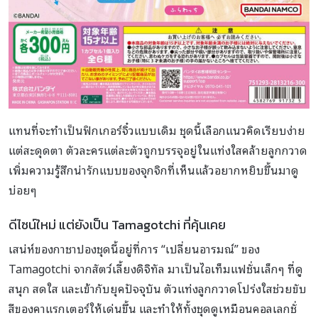
แทนที่จะทำเป็นฟิกเกอร์จิ๋วแบบเดิม ชุดนี้เลือกแนวคิดเรียบง่าย
แต่สะดุดตา ตัวละครแต่ละตัวถูกบรรจุอยู่ในแท่งใสคล้ายลูกกวาด
เพิ่มความรู้สึกน่ารักแบบของจุกจิกที่เห็นแล้วอยากหยิบขึ้นมาดู
บ่อยๆ
ดีไซน์ใหม่ แต่ยังเป็น Tamagotchi ที่คุ้นเคย
เสน่ห์ของกาชาปองชุดนี้อยู่ที่การ “เปลี่ยนอารมณ์” ของ
Tamagotchi จากสัตว์เลี้ยงดิจิทัล มาเป็นไอเท็มแฟชั่นเล็กๆ ที่ดู
สนุก สดใส และเข้ากับยุคปัจจุบัน ตัวแท่งลูกกวาดโปร่งใสช่วยขับ
สีของคาแรกเตอร์ให้เด่นขึ้น และทำให้ทั้งชุดดูเหมือนคอลเลกชั่