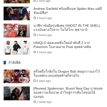
1 hour ago
Andrew Garfield พร้อมคืนบท Spider-Man แต่มี
ข้อแม้คือ!!
2 hours ago
นาฬิกาข้อมือรุ่นพิเศษ GHOST IN THE SHELL
แรงบันดาลใจจาก โมโตโกะ คุซานางิ
2 hours ago
UNIQLO คอลเลคชั่นใหม่ลำดับที่ 2 จาก
Pokemon ในลวดลาย Pixel สุดคลาสสิค
3 hours ago
กำลังฮิต
ครั้งหนึ่งโกฮังใน Dragon Ball เคยถูกวางเอาไว้
ในบทพระเอกแต่สุดท้ายก็หายไป
6 days ago
[Review] Spiderman: Brand New Day บาดแผล
ของความเจ็บปวด นำไปสู่การเติบโตของไอ้
แมงมุม
1 week ago