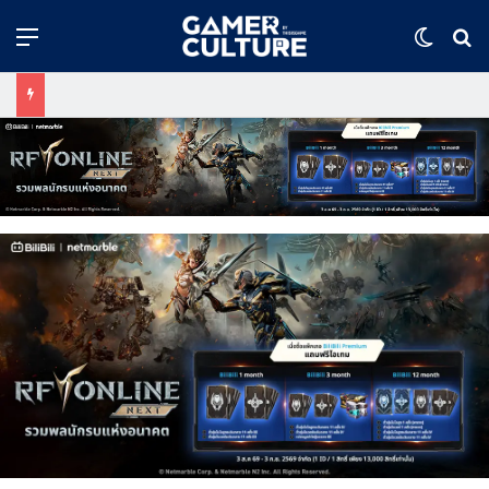
Menu
Switch
ค้