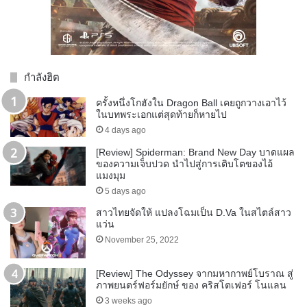
กำลังฮิต
ครั้งหนึ่งโกฮังใน Dragon Ball เคยถูกวางเอาไว้
ในบทพระเอกแต่สุดท้ายก็หายไป
4 days ago
[Review] Spiderman: Brand New Day บาดแผล
ของความเจ็บปวด นำไปสู่การเติบโตของไอ้
แมงมุม
5 days ago
สาวไทยจัดให้ แปลงโฉมเป็น D.Va ในสไตล์สาว
แว่น
November 25, 2022
[Review] The Odyssey จากมหากาพย์โบราณ สู่
ภาพยนตร์ฟอร์มยักษ์ ของ คริสโตเฟอร์ โนแลน
3 weeks ago