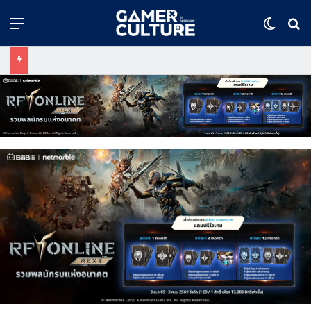
Menu
Switch
ค้