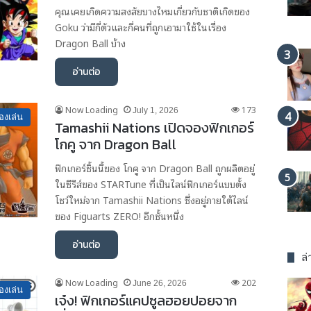
คุณเคยเกิดความสงสัยบางไหมเกี่ยวกับชาติเกิดของ
Goku ว่ามีกี่ตัวและกี่คนที่ถูกเอามาใช้ในเรื่อง
Dragon Ball บ้าง
อ่านต่อ
Now Loading
173
July 1, 2026
องเล่น
Tamashii Nations เปิดจองฟิกเกอร์
โกคู จาก Dragon Ball
ฟิกเกอร์ชิ้นนี้ของ โกคู จาก Dragon Ball ถูกผลิตอยู่
ในซีรีส์ของ STARTune ที่เป็นไลน์ฟิกเกอร์แบบตั้ง
โชว์ใหม่จาก Tamashii Nations ซึ่งอยู่ภายใต้ไลน์
ของ Figuarts ZERO! อีกชั้นหนึ่ง
อ่านต่อ
ล่
Now Loading
202
June 26, 2026
องเล่น
เจ๋ง! ฟิกเกอร์แคปซูลฮอยปอยจาก