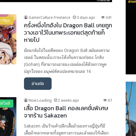
GamerCulture Freelance
341
3 days ago
าร์ตูน
ครั้งหนึ่งโกฮังใน Dragon Ball เคยถูก
วางเอาไว้ในบทพระเอกแต่สุดท้ายก็
หายไป
ย้อนกลับไปในอดีตของ Dragon Ball สมัยสงคราม
เซลล์ ในตอนนั้นเราจะได้เห็นความเท่ของ โกฮัง
(Gohan) ที่สามารถเอาชนะเซลล์ลงได้ด้วยการพูด
ปลุกใจของ มนุษย์ดัดแปลงหมายเลข 16
อ่านต่อ
Now Loading
67
2 weeks ago
์สไตล์
เสื้อ Dragon Ball คอลเลคชั่นพิเศษ
จากร้าน Sakazen
Sakazen เป็นร้านค้าปลีกเสื้อผ้าของทางญี่ปุ่นที่มี
เสื้อผ้าหลากหลายทั้งชุดทางการและลำลองให้เลือก