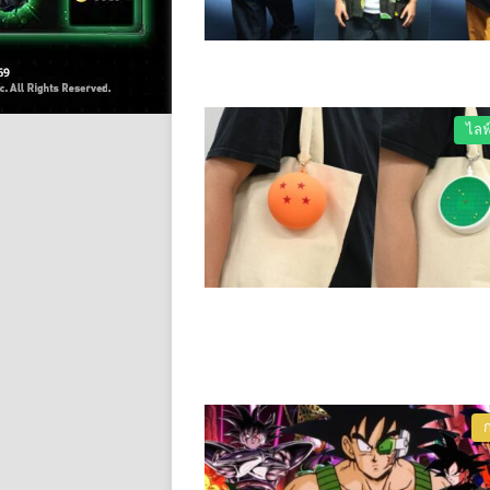
ไลฟ
ก