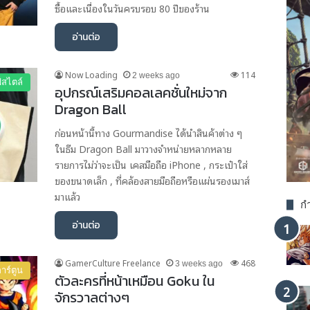
ซื้อและเนื่องในวันครบรอบ 80 ปีของร้าน
อ่านต่อ
Now Loading
114
2 weeks ago
์สไตล์
อุปกรณ์เสริมคอลเลคชั่นใหม่จาก
Dragon Ball
ก่อนหน้านี้ทาง Gourmandise ได้นำสินค้าต่าง ๆ
ในธีม Dragon Ball มาวางจำหน่ายหลากหลาย
รายการไม่ว่าจะเป็น เคสมือถือ iPhone , กระเป๋าใส่
ของขนาดเล็ก , ที่คล้องสายมือถือหรือแผ่นรองเมาส์
มาแล้ว
กำ
อ่านต่อ
GamerCulture Freelance
468
3 weeks ago
าร์ตูน
ตัวละครที่หน้าเหมือน Goku ใน
จักรวาลต่างๆ