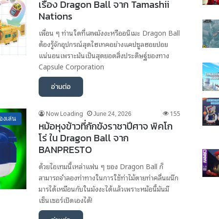
เรื่อง Dragon Ball จาก Tamashii
Nations
เพื่อน ๆ ท่านใดที่เสพมังงะหรืออนิเมะ Dragon Ball
ต้องรู้จักอุปกรณ์สุดไฮเทคอย่างแคปซูลฮอยปอย
แน่นอนเพราะมันเป็นสุดยอดสิ่งประดิษฐ์ของทาง
Capsule Corporation
อ่านต่อ
Now Loading
155
June 24, 2026
องเล่น
หม้อหุงข้าวที่กักขังราชาปีศาจ พิคโก
โร่ ใน Dragon Ball จาก
BANPRESTO
ด้วยไอเทมนี้เหล่าแฟน ๆ ของ Dragon Ball ก็
สามารถจำลองท่าทางในการใช้ท่าไม้ตายท่าคลื่นผนึก
มารได้เหมือนกับในมังงะได้แล้วเพราะหม้อนี้มันมี
เซ็นเซอร์เปิดเองได้!