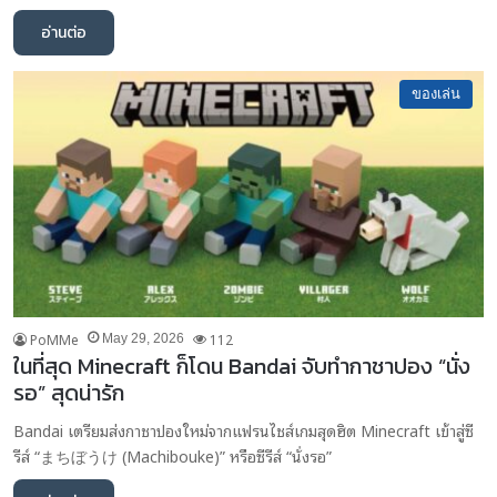
อ่านต่อ
ของเล่น
PoMMe
112
May 29, 2026
ในที่สุด Minecraft ก็โดน Bandai จับทำกาชาปอง “นั่ง
รอ” สุดน่ารัก
Bandai เตรียมส่งกาชาปองใหม่จากแฟรนไชส์เกมสุดฮิต Minecraft เข้าสู่ซี
รีส์ “まちぼうけ (Machibouke)” หรือซีรีส์ “นั่งรอ”