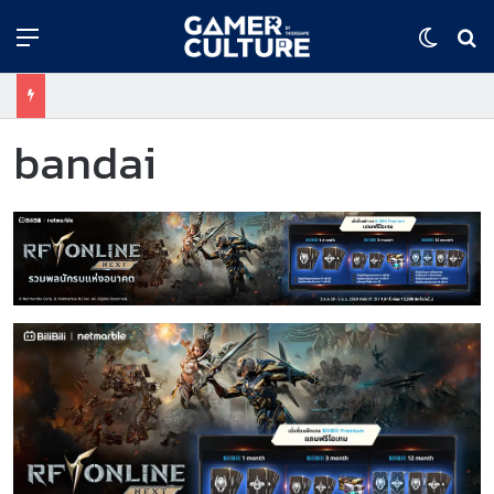
Menu
Switch
ค้
bandai