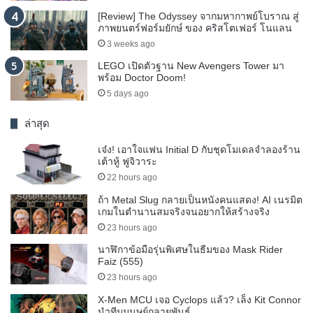
[Review] The Odyssey จากมหากาพย์โบราณ สู่
ภาพยนตร์ฟอร์มยักษ์ ของ คริสโตเฟอร์ โนแลน
3 weeks ago
LEGO เปิดตัวฐาน New Avengers Tower มา
พร้อม Doctor Doom!
5 days ago
ล่าสุด
เจ๋ง! เอาใจแฟน Initial D กับชุดโมเดลจำลองร้าน
เต้าหู้ ฟูจิวาระ
22 hours ago
ถ้า Metal Slug กลายเป็นหนังคนแสดง! AI เนรมิต
เกมในตำนานสมจริงจนอยากให้สร้างจริง
23 hours ago
นาฬิกาข้อมือรุ่นพิเศษในธีมของ Mask Rider
Faiz (555)
23 hours ago
X-Men MCU เจอ Cyclops แล้ว? เล็ง Kit Connor
นำทีมมนุษย์กลายพันธุ์