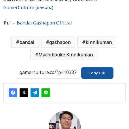
GamerCulture (ของเล่น)
ที่มา –
Bandai Gashapon Official
bandai
gashapon
kinnikuman
Machibouke Kinnikuman
Copy URL