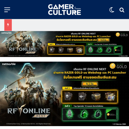
Menu
Switch
ค้