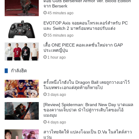
ด๋อย Guts Berserker Armor Ver. Blood Edition
จาก Berserk
45 minutes ago
EVOTOP Axis จอยคอนโทรลเลอร์สำหรับ PC
และ Switch 2 มาพร้อมหนาจอปรับแต่ง
55 minutes ago
เสื้อ ONE PIECE คอลเลคชั่นใหม่จาก GAP
ประเทศญี่ปุ่น
1 hour ago
กำลังฮิต
ครั้งหนึ่งโกฮังใน Dragon Ball เคยถูกวางเอาไว้
ในบทพระเอกแต่สุดท้ายก็หายไป
3 days ago
[Review] Spiderman: Brand New Day บาดแผล
ของความเจ็บปวด นำไปสู่การเติบโตของไอ้
แมงมุม
4 days ago
สาวไทยจัดให้ แปลงโฉมเป็น D.Va ในสไตล์สาว
แว่น