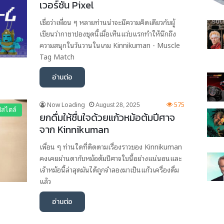
เวอร์ชั่น Pixel
เชื่อว่าเพื่อน ๆ หลายท่านน่าจะมีความคิดเดียวกับผู้
เขียนว่ากาชาปองชุดนี้เมื่อเห็นแว่บแรกทำให้นึกถึง
ความสนุกในวันวานในเกม Kinnikuman - Muscle
Tag Match
อ่านต่อ
Now Loading
575
August 28, 2025
์สไตล์
ยกดื่มให้ชื่นใจด้วยแก้วหม้อต้มปีศาจ
จาก Kinnikuman
เพื่อน ๆ ท่านใดที่ติดตามเรื่องราวของ Kinnikuman
คงเคยผ่านตากับหม้อต้มปีศาจใบนี้อย่างแน่นอนและ
เจ้าหม้อนี้ล่าสุดมันได้ถูกจำลองมาเป็นแก้วเครื่องดื่ม
แล้ว
อ่านต่อ