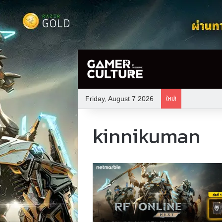
ใหม่!
Friday, August 7 2026
kinnikuman