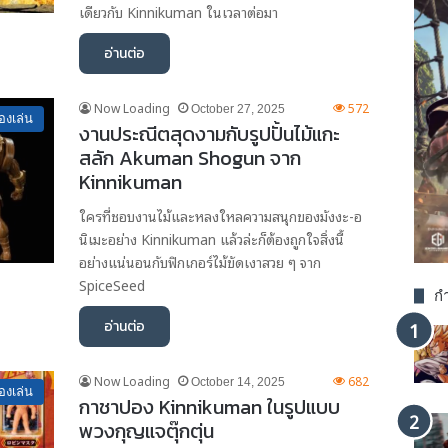
เดียวกับ Kinnikuman ในเวลาต่อมา
อ่านต่อ
Now Loading
572
October 27, 2025
องเล่น
งานประณีตสุดงามกับรูปปั้นไม้แกะ
สลัก Akuman Shogun จาก
Kinnikuman
ใครที่ชอบงานไม้และหลงใหลความสนุกของมังงะ-อ
นิเมะอย่าง Kinnikuman แล้วล่ะก็ต้องถูกใจสิ่งนี้
อย่างแน่นอนกับฟิกเกอร์ไม้ขัดเงาสวย ๆ จาก
SpiceSeed
กำ
อ่านต่อ
Now Loading
682
October 14, 2025
องเล่น
กาชาปอง Kinnikuman ในรูปแบบ
พวงกุญแจตุ๊กตุ่น