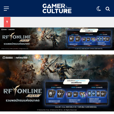
Menu
Switch
ค้