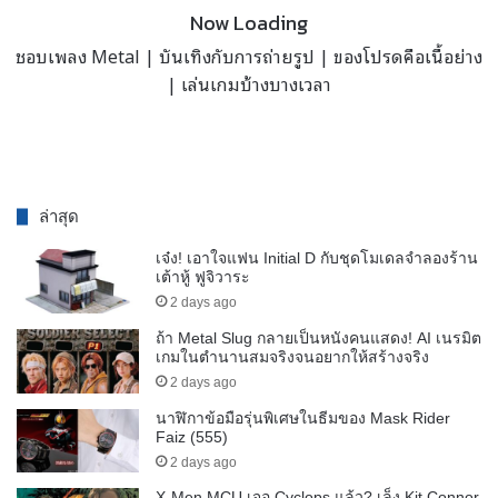
Now Loading
ชอบเพลง Metal | บันเทิงกับการถ่ายรูป | ของโปรดคือเนื้อย่าง
| เล่นเกมบ้างบางเวลา
ล่าสุด
เจ๋ง! เอาใจแฟน Initial D กับชุดโมเดลจำลองร้าน
เต้าหู้ ฟูจิวาระ
2 days ago
ถ้า Metal Slug กลายเป็นหนังคนแสดง! AI เนรมิต
เกมในตำนานสมจริงจนอยากให้สร้างจริง
2 days ago
นาฬิกาข้อมือรุ่นพิเศษในธีมของ Mask Rider
Faiz (555)
2 days ago
X-Men MCU เจอ Cyclops แล้ว? เล็ง Kit Connor