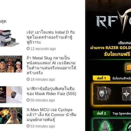
าสุด
เจ๋ง! เอาใจแฟน Initial D กับ
ชุดโมเดลจำลองร้านเต้าหู้
ฟูจิวาระ
12 seconds ago
ถ้า Metal Slug กลายเป็น
หนังคนแสดง! AI เนรมิตเกม
ในตำนานสมจริงจนอยากให้
สร้างจริง
18 minutes ago
นาฬิกาข้อมือรุ่นพิเศษในธีม
ของ Mask Rider Faiz (555)
50 minutes ago
X-Men MCU เจอ Cyclops
แล้ว? เล็ง Kit Connor นำทีม
มนุษย์กลายพันธุ์
53 minutes ago