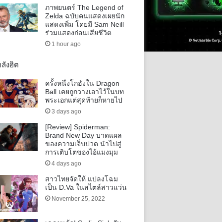
ภาพยนตร์ The Legend of
Zelda ฉบับคนแสดงเผยนัก
แสดงเพิ่ม โดยมี Sam Neill
ร่วมแสดงก่อนเสียชีวิต
1 hour ago
ลังฮิต
ครั้งหนึ่งโกฮังใน Dragon
Ball เคยถูกวางเอาไว้ในบท
พระเอกแต่สุดท้ายก็หายไป
3 days ago
[Review] Spiderman:
Brand New Day บาดแผล
ของความเจ็บปวด นำไปสู่
การเติบโตของไอ้แมงมุม
4 days ago
สาวไทยจัดให้ แปลงโฉม
เป็น D.Va ในสไตล์สาวแว่น
November 25, 2022