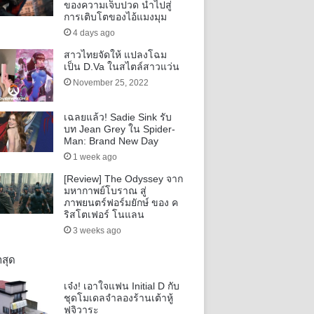
ของความเจ็บปวด นำไปสู่
การเติบโตของไอ้แมงมุม
4 days ago
สาวไทยจัดให้ แปลงโฉม
เป็น D.Va ในสไตล์สาวแว่น
November 25, 2022
เฉลยแล้ว! Sadie Sink รับ
บท Jean Grey ใน Spider-
Man: Brand New Day
1 week ago
[Review] The Odyssey จาก
มหากาพย์โบราณ สู่
ภาพยนตร์ฟอร์มยักษ์ ของ ค
ริสโตเฟอร์ โนแลน
3 weeks ago
าสุด
เจ๋ง! เอาใจแฟน Initial D กับ
ชุดโมเดลจำลองร้านเต้าหู้
ฟูจิวาระ