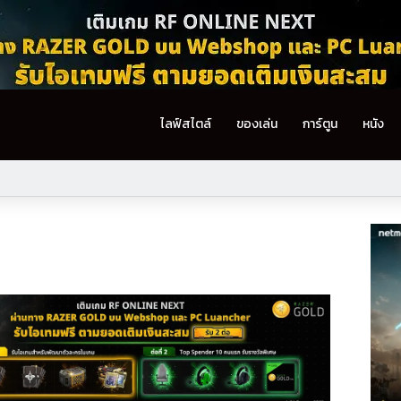
ไลฟ์สไตล์
ของเล่น
การ์ตูน
หนัง