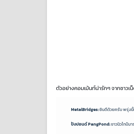
ตัวอย่างคอมเม้นท์น่ารักๆ จากชาวเน
MetalBridges:
ยินดีด้วยครับ พรุ่ง
ปังปอนด์ PangPond:
ชาวนิวไทป์มา