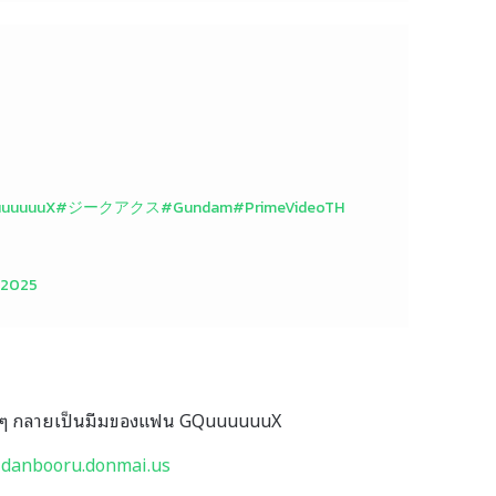
uuuuuX
#ジークアクス
#Gundam
#PrimeVideoTH
, 2025
–
danbooru.donmai.us