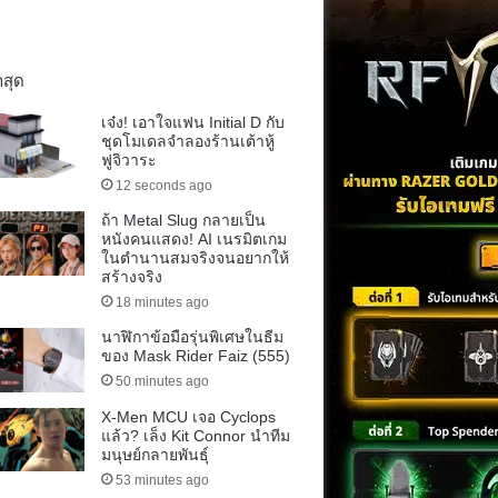
าสุด
เจ๋ง! เอาใจแฟน Initial D กับ
ชุดโมเดลจำลองร้านเต้าหู้
ฟูจิวาระ
12 seconds ago
ถ้า Metal Slug กลายเป็น
หนังคนแสดง! AI เนรมิตเกม
ในตำนานสมจริงจนอยากให้
สร้างจริง
18 minutes ago
นาฬิกาข้อมือรุ่นพิเศษในธีม
ของ Mask Rider Faiz (555)
50 minutes ago
X-Men MCU เจอ Cyclops
แล้ว? เล็ง Kit Connor นำทีม
มนุษย์กลายพันธุ์
53 minutes ago