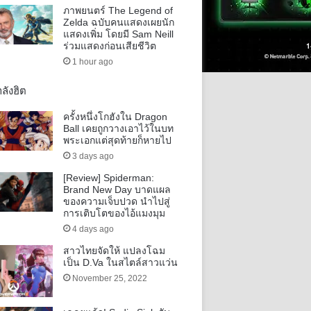
ภาพยนตร์ The Legend of
Zelda ฉบับคนแสดงเผยนัก
แสดงเพิ่ม โดยมี Sam Neill
ร่วมแสดงก่อนเสียชีวิต
1 hour ago
ลังฮิต
ครั้งหนึ่งโกฮังใน Dragon
Ball เคยถูกวางเอาไว้ในบท
พระเอกแต่สุดท้ายก็หายไป
3 days ago
[Review] Spiderman:
Brand New Day บาดแผล
ของความเจ็บปวด นำไปสู่
การเติบโตของไอ้แมงมุม
4 days ago
สาวไทยจัดให้ แปลงโฉม
เป็น D.Va ในสไตล์สาวแว่น
November 25, 2022