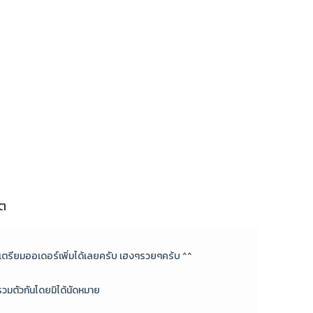
็ต
นี้เตรียมออเดอร์เพิ่มได้เลยครับ เฮงๆรวยๆคร้บ ^^
รวมตัวกันโดยมิได้นัดหมาย