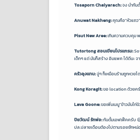
Tosaporn Chaiyarach:
จง นำกันดั
Anuwat Nakheng:
คุณคือ”หัวแถว
Pisut New Aree:
เกินความควบคุม พล
Tutortong สอนเขียนโปรแกรม:
Sof
เด็กๆ แต่ มันก็สร้าง อิมแพค ได้ดีนะ จ
ครัวลุงแทน:
จู่ๆ ก็เหมือนร้านถูกหวยโด
Kong Koragit:
ขอ location ด้วยคร
Lava Goone:
ขอเพิ่มเมนู”ข้าวมันไก่
ปิยวัฒน์ รักพ่อ:
กันดั้มเอฟเฟ็คครับ 
ปล.ปลายเดือนต้องไปตามรอยซักหน่อ