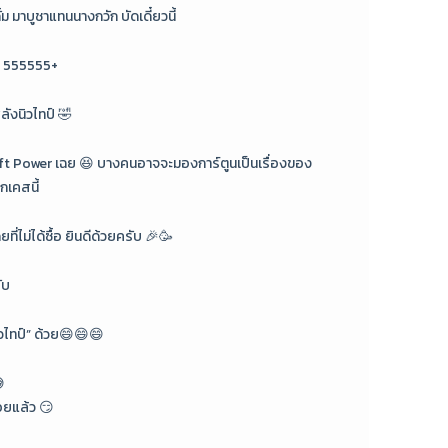
้ม มาบูชาแทนนางกวัก บัดเดี๋ยวนี้
” 555555+
ังนิวไทป์ 🤣
t Power เฉย 😆 บางคนอาจจะมองการ์ตูนเป็นเรื่องของ
ากเคสนี้
ยที่ไม่ได้ซื้อ ยินดีด้วยครับ 🎉🥳
ับ
นิวไทป์” ด้วย😄😄😄

ยแล้ว 😏