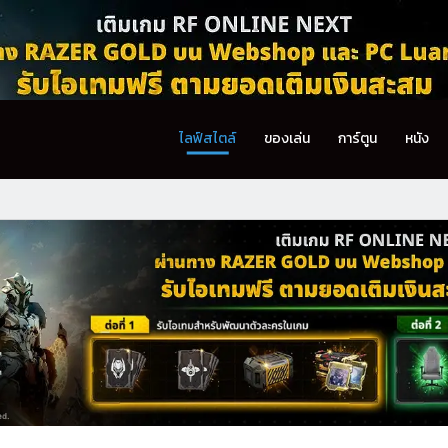
ไลฟ์สไตล์
ของเล่น
การ์ตูน
หนัง