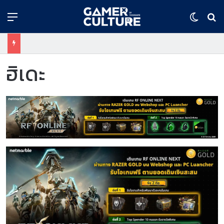
Menu
Switch
ค้
ฮิเดะ