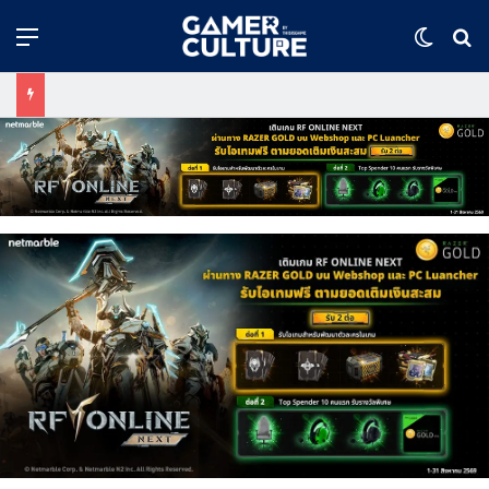
Menu
Switch
ค้