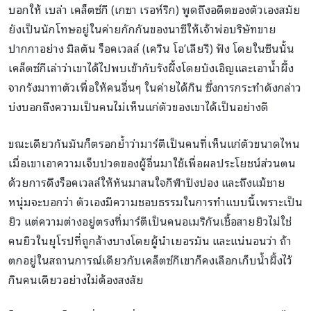
บอกให้ เบล่า เคล็ตซ์กี (เกซา เรอห์ริก) พูดถึงอดีตของตัวเองสมัย
ยังเป็นนักโทษอยู่ในค่ายกักกันของนาซีให้เจ้าพ่อบริษัทขาย
ปากกาอย่าง มิลตัน ร็อคเวลล์ (เควิน โอ’เลียรี) ฟัง โดยในซีนนั้น
เคล็ตซ์กีเล่าว่าเขาได้ไปพบเข้ากับรังผึ้งโดยบังเอิญและเอาน้ำผึ้ง
จากรังมาทาตัวเพื่อให้คนอื่นๆ ในค่ายได้กิน ซึ่งการกระทำดังกล่าว
บ่งบอกถึงความเป็นคนไม่เห็นแก่ตัวของเขาได้เป็นอย่างดี
ขณะเดียวกันมันก็ตรอกย้ำว่ามาร์ตีเป็นคนที่เห็นแก่ตัวขนาดไหน
เมื่อเขาเอาความเจ็บปวดของผู้อื่นมาใช้เพื่อผลประโยชน์ส่วนตน
ด้วยการดึงร็อคเวลล์ให้หันมาสนใจกีฬาปิงปอง และถึงแม้ชาย
หนุ่มจะบอกว่า ตัวเองมีความชอบธรรมในการทำแบบนี้เพราะเป็น
ยิว แต่ความต่างอยู่ตรงที่มาร์ตีเป็นคนอเมริกันเชื้อสายยิวไม่ใช่
คนยิวในยุโรปที่ถูกล้างบางโดยผู้นำเยอรมัน และแน่นอนว่า ถ้า
ตกอยู่ในสถานการณ์เดียวกับเคล็ตซ์กีเขาก็คงเลือกเก็บน้ำผึ้งไว้
กินคนเดียวอย่างไม่ต้องสงสัย