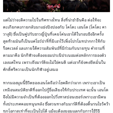
แต่ไม่ว่าจะตีความไปในทิศทางไหน สิ่งที่น่าขำขืนคือ ต่อให้จะ
ตะเกียกตะกายกลับมาแข่งปิงปองกับ โคโตะ เอนโด (โคโตะ คา
วางุจิ) ซึ่งเป็นคู่ปรับชาวญี่ปุ่นที่เคยโค่นเขาได้ในรอบชิงอีกครั้ง
สุดท้ายมันก็เป็นแค่โชว์ปาหี่ที่มีเอาไว้เพื่อโปรโมทปากกาให้กับ
ร็อคเวลล์ และภายใต้ความสัมพันธ์ที่มีร่วมกับนายทุน คำถามที่
ตามมาคือ นักกีฬาจะต้องยอมประนีประนอมต่อหลักการของตัว
เองแค่ไหน เพราะถึงมาร์ตีจะไม่ใช่คนดี แต่เขาก็ยังคงยึดมั่นใน
ศักดิ์ศรีความเป็นนักกีฬาอยู่เสมอ
หากมองมุมนี้ชีวิตของเอนโดถือว่าโชคดีกว่ามาก เพราะเขาเป็น
เหมือนสมบัติชาติที่ออกไปกู้ชื่อเสียงให้กับประเทศ ฉะนั้น เอนโด
จึงไม่มีความจำเป็นที่ต้องออกไปวิ่งหาสปอนเซอร์เพราะเขามีคน
ทั้งประเทศคอยหนุนหลัง ซึ่งสวนทางกับมาร์ตีที่ต้องดิ้นรนไขว้คว้า
ทุกโอกาสเท่าที่จะเป็นไปได้ แม้จะต้องยอมแลกกับการใช้วิธี