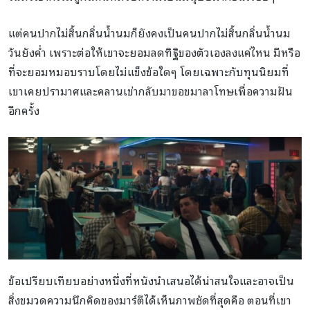
แต่คนปากไม่สิ้นกลิ่นน้ำนมก็ยังคงเป็นคนปากไม่สิ้นกลิ่นน้ำนม
วันยังค่ำ เพราะต่อให้เขาจะยอมลดทิฐิของตัวเองลงแค่ไหน มีหรือ
ที่จะยอมหมอบราบโดยไม่แข็งข้อใดๆ โดยเฉพาะกับทุนนิยมที่
เขาเคยปรามาศและคลานเข่ากลับมาขอขมาลาโทษเพื่อความฝัน
อีกครั้ง
ข้อเปรียบเทียบอย่างหนึ่งที่หนังนำเสนอได้น่าสนใจและอาจเป็น
สิ่งขมวดความนึกคิดของมาร์ตีได้เห็นภาพชัดที่สุดคือ ตอนที่เขา