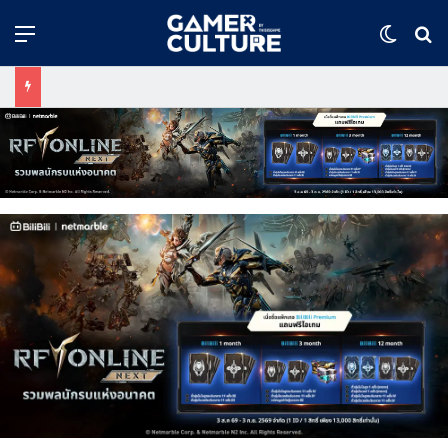
Menu
Switch
ค้