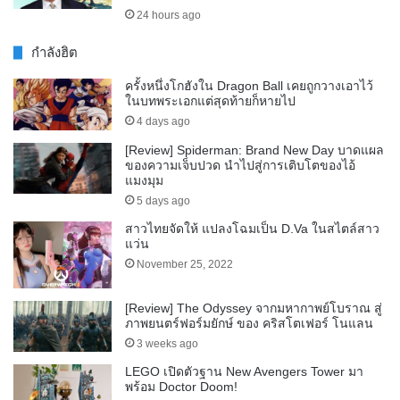
24 hours ago
กำลังฮิต
ครั้งหนึ่งโกฮังใน Dragon Ball เคยถูกวางเอาไว้
ในบทพระเอกแต่สุดท้ายก็หายไป
4 days ago
[Review] Spiderman: Brand New Day บาดแผล
ของความเจ็บปวด นำไปสู่การเติบโตของไอ้
แมงมุม
5 days ago
สาวไทยจัดให้ แปลงโฉมเป็น D.Va ในสไตล์สาว
แว่น
November 25, 2022
[Review] The Odyssey จากมหากาพย์โบราณ สู่
ภาพยนตร์ฟอร์มยักษ์ ของ คริสโตเฟอร์ โนแลน
3 weeks ago
LEGO เปิดตัวฐาน New Avengers Tower มา
พร้อม Doctor Doom!