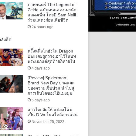
ภาพยนตร์ The Legend of
Zelda ฉบับคนแสดงเผยนัก
แสดงเพิ่ม โดยมี Sam Neill
ร่วมแสดงก่อนเสียชีวิต
24 hours ago
ลังฮิต
ครั้งหนึ่งโกฮังใน Dragon
Ball เคยถูกวางเอาไว้ในบท
พระเอกแต่สุดท้ายก็หายไป
4 days ago
[Review] Spiderman:
Brand New Day บาดแผล
ของความเจ็บปวด นำไปสู่
การเติบโตของไอ้แมงมุม
5 days ago
สาวไทยจัดให้ แปลงโฉม
เป็น D.Va ในสไตล์สาวแว่น
November 25, 2022