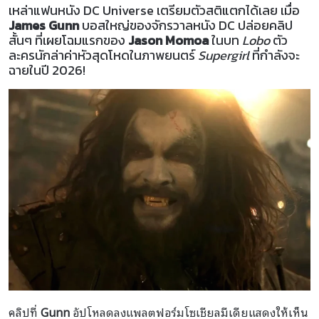
เหล่าแฟนหนัง DC Universe เตรียมตัวสติแตกได้เลย เมื่อ
James Gunn
บอสใหญ่ของจักรวาลหนัง DC ปล่อยคลิป
สั้นๆ ที่เผยโฉมแรกของ
Jason Momoa
ในบท
Lobo
ตัว
ละครนักล่าค่าหัวสุดโหดในภาพยนตร์
Supergirl
ที่กำลังจะ
ฉายในปี 2026!
คลิปที่
Gunn
อัปโหลดลงแพลตฟอร์มโซเชียลมีเดียแสดงให้เห็น