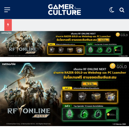
Menu
Switch
ค้