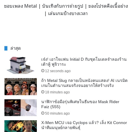
ชอบเพลง Metal | บันเทิงกับการถ่ายรูป | ของโปรดคือเนื้อย่าง
| เล่นเกมบ้างบางเวลา
ล่าสุด
เจ๋ง! เอาใจแฟน Initial D กับชุดโมเดลจำลองร้าน
เต้าหู้ ฟูจิวาระ
12 seconds ago
ถ้า Metal Slug กลายเป็นหนังคนแสดง! AI เนรมิต
เกมในตำนานสมจริงจนอยากให้สร้างจริง
18 minutes ago
นาฬิกาข้อมือรุ่นพิเศษในธีมของ Mask Rider
Faiz (555)
50 minutes ago
X-Men MCU เจอ Cyclops แล้ว? เล็ง Kit Connor
นำทีมมนุษย์กลายพันธุ์