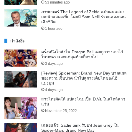
53 minutes ago
ภาพยนตร์ The Legend of Zelda ฉบับคนแสดง
เผยนักแสดงเพิ่ม โดยมี Sam Neill ร่วมแสดงก่อน
เสียชีวิต
1 hour ago
กำลังฮิต
ครั้งหนึ่งโกฮังใน Dragon Ball เคยถูกวางเอาไว้
ในบทพระเอกแต่สุดท้ายก็หายไป
3 days ago
[Review] Spiderman: Brand New Day บาดแผล
ของความเจ็บปวด นำไปสู่การเติบโตของไอ้
แมงมุม
4 days ago
สาวไทยจัดให้ แปลงโฉมเป็น D.Va ในสไตล์สาว
แว่น
November 25, 2022
เฉลยแล้ว! Sadie Sink รับบท Jean Grey ใน
Spider-Man: Brand New Day