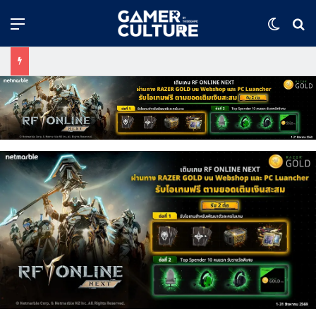
Menu
Switch
ค้