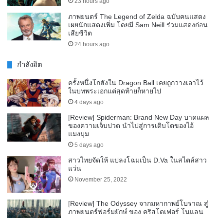
23 hours ago
ภาพยนตร์ The Legend of Zelda ฉบับคนแสดง
เผยนักแสดงเพิ่ม โดยมี Sam Neill ร่วมแสดงก่อน
เสียชีวิต
24 hours ago
กำลังฮิต
ครั้งหนึ่งโกฮังใน Dragon Ball เคยถูกวางเอาไว้
ในบทพระเอกแต่สุดท้ายก็หายไป
4 days ago
[Review] Spiderman: Brand New Day บาดแผล
ของความเจ็บปวด นำไปสู่การเติบโตของไอ้
แมงมุม
5 days ago
สาวไทยจัดให้ แปลงโฉมเป็น D.Va ในสไตล์สาว
แว่น
November 25, 2022
[Review] The Odyssey จากมหากาพย์โบราณ สู่
ภาพยนตร์ฟอร์มยักษ์ ของ คริสโตเฟอร์ โนแลน