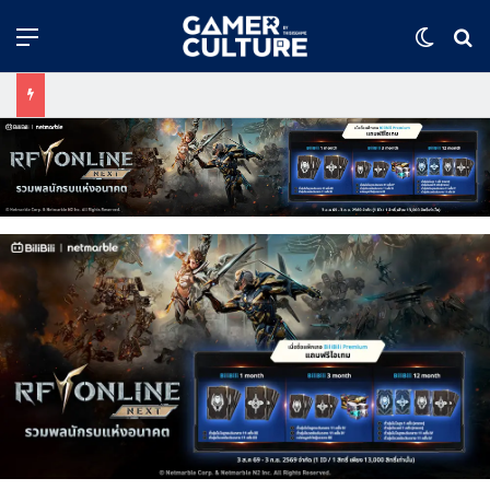
Menu
Switch
ค้