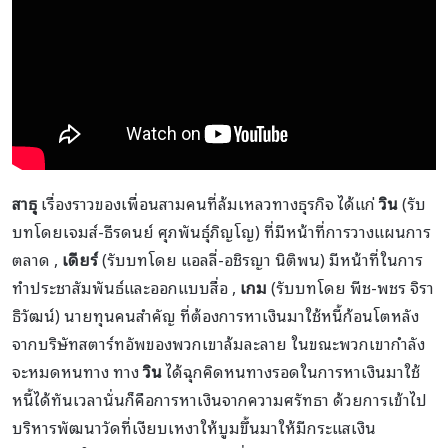
สาธุ
เรื่องราวของเพื่อนสามคนที่ล้มเหลวทางธุรกิจ ได้แก่
วิน
(รับ
บทโดยเจมส์-ธีรดนย์ ศุภพันธุ์ภิญโญ) ที่มีหน้าที่การวางแผนการ
ตลาด ,
เดียร์
(รับบทโดย แอลลี่-อชิรญา นิติพน) มีหน้าที่ในการ
ทำประชาสัมพันธ์และออกแบบสื่อ ,
เกม
(รับบทโดย พีช-พชร จิรา
ธิวัฒน์) นายทุนคนสำคัญ ที่ต้องการหาเงินมาใช้หนี้ก้อนโตหลัง
จากบริษัทสตาร์ทอัพของพวกเขาล้มละลาย ในขณะพวกเขากำลัง
จะหมดหนทาง ทาง
วิน
ได้ฉุกคิดหนทางรอดในการหาเงินมาใช้
หนี้ได้ทันเวลานั่นก็คือการหาเงินจากความศรัทธา ด้วยการเข้าไป
บริหารพัฒนาวัดที่เงียบเหงาให้บูมขึ้นมาให้มีกระแสเงิน