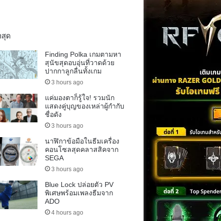
าสุด
Finding Polka เกมตามหา
สุนัขสุดอบอุ่นที่วาดด้วย
ปากกาลูกลื่นทั้งเกม
3 hours ago
แค่มองตาก็รู้ใจ! รวมนัก
แสดงคู่บุญของเหล่าผู้กำกับ
ชื่อดัง
3 hours ago
นาฬิกาข้อมือในธีมเครื่อง
คอนโซลสุดคลาสสิคจาก
SEGA
3 hours ago
Blue Lock ปล่อยตัว PV
พิเศษพร้อมเพลงธีมจาก
ADO
4 hours ago