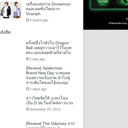
เครื่องแต่งกาย Doraemon
คอลเลคชั่นใหม่จาก
Graniph
5 hours ago
ลังฮิต
ครั้งหนึ่งโกฮังใน Dragon
Ball เคยถูกวางเอาไว้ในบท
พระเอกแต่สุดท้ายก็หายไป
1 day ago
[Review] Spiderman:
Brand New Day บาดแผล
ของความเจ็บปวด นำไปสู่
การเติบโตของไอ้แมงมุม
2 days ago
สาวไทยจัดให้ แปลงโฉม
เป็น D.Va ในสไตล์สาวแว่น
November 25, 2022
[Review] The Odyssey จาก