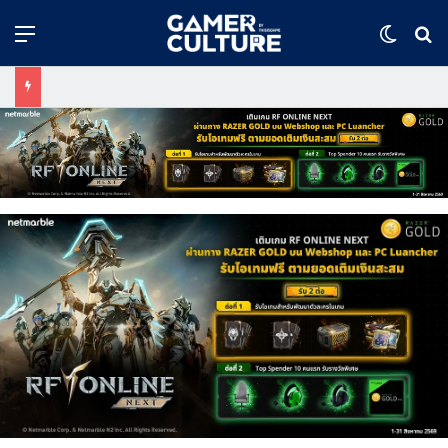
Menu
Switch
ค้