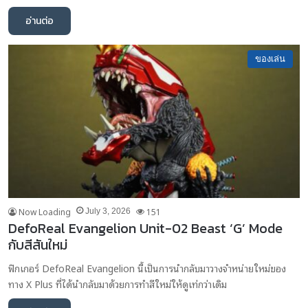
อ่านต่อ
ของเล่น
Now Loading
151
July 3, 2026
DefoReal Evangelion Unit-02 Beast ‘G’ Mode
กับสีสันใหม่
ฟิกเกอร์ DefoReal Evangelion นี้เป็นการนำกลับมาวางจำหน่ายใหม่ของ
ทาง X Plus ที่ได้นำกลับมาด้วยการทำสีใหม่ให้ดูเท่กว่าเดิม