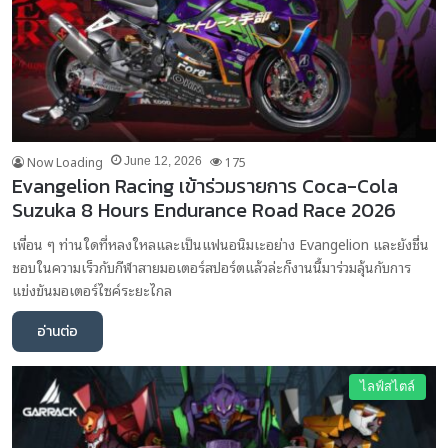
Now Loading
175
June 12, 2026
Evangelion Racing เข้าร่วมรายการ Coca-Cola
Suzuka 8 Hours Endurance Road Race 2026
เพื่อน ๆ ท่านใดที่หลงใหลและเป็นแฟนอนิมเะอย่าง Evangelion และยังชื่น
ชอบในความเร็วกับกีฬาสายมอเตอร์สปอร์ตแล้วล่ะก็งานนี้มาร่วมลุ้นกับการ
แข่งขันมอเตอร์ไซค์ระยะไกล
อ่านต่อ
ไลฟ์สไตล์