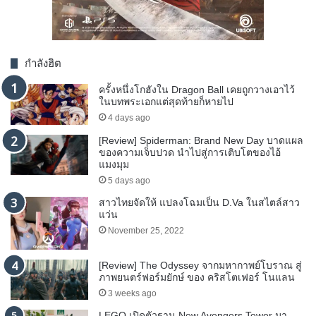
กำลังฮิต
ครั้งหนึ่งโกฮังใน Dragon Ball เคยถูกวางเอาไว้
ในบทพระเอกแต่สุดท้ายก็หายไป
4 days ago
[Review] Spiderman: Brand New Day บาดแผล
ของความเจ็บปวด นำไปสู่การเติบโตของไอ้
แมงมุม
5 days ago
สาวไทยจัดให้ แปลงโฉมเป็น D.Va ในสไตล์สาว
แว่น
November 25, 2022
[Review] The Odyssey จากมหากาพย์โบราณ สู่
ภาพยนตร์ฟอร์มยักษ์ ของ คริสโตเฟอร์ โนแลน
3 weeks ago
LEGO เปิดตัวฐาน New Avengers Tower มา