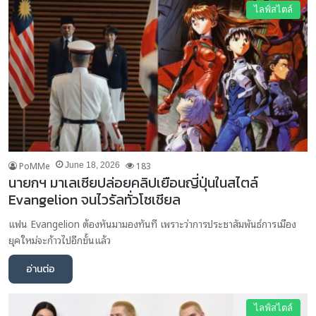
ไลฟ์สไตล์
PoMMe
183
June 18, 2026
นายกฯ มาเลเซียปล่อยคลิปเยือนญี่ปุ่นในสไตล์
Evangelion จนไวรัลทั่วโซเชียล
แฟน Evangelion ต้องหันมามองทันที เพราะว่าการประชาสัมพันธ์การเมือง
ยุคใหม่จะก้าวไปอีกขั้นแล้ว
อ่านต่อ
ไลฟ์สไตล์