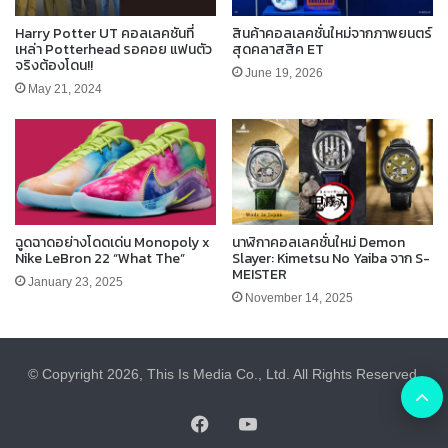
Harry Potter UT คอลเลคชันที่
สินค้าคอลเลคชั่นใหม่จากภาพยนตร์
เหล่า Potterhead รอคอย แฟนตัว
สุดคลาสสิค ET
จริงต้องโดน!!
June 19, 2026
May 21, 2024
ฉูดฉาดอย่างโดดเด่น Monopoly x
นาฬิกาคอลเลคชั่นใหม่ Demon
Nike LeBron 22 “What The”
Slayer: Kimetsu No Yaiba จาก S-
MEISTER
January 23, 2025
November 14, 2025
© Copyright 2026, This Is Media Co., Ltd. All Rights Reserved.
B
Facebook
YouTube
t