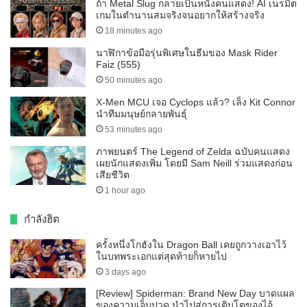
ถ้า Metal Slug กลายเป็นหนังคนแสดง! AI เนรมิต
เกมในตำนานสมจริงจนอยากให้สร้างจริง
18 minutes ago
นาฬิกาข้อมือรุ่นพิเศษในธีมของ Mask Rider
Faiz (555)
50 minutes ago
X-Men MCU เจอ Cyclops แล้ว? เล็ง Kit Connor
นำทีมมนุษย์กลายพันธุ์
53 minutes ago
ภาพยนตร์ The Legend of Zelda ฉบับคนแสดง
เผยนักแสดงเพิ่ม โดยมี Sam Neill ร่วมแสดงก่อน
เสียชีวิต
1 hour ago
กำลังฮิต
ครั้งหนึ่งโกฮังใน Dragon Ball เคยถูกวางเอาไว้
ในบทพระเอกแต่สุดท้ายก็หายไป
3 days ago
[Review] Spiderman: Brand New Day บาดแผล
ของความเจ็บปวด นำไปสู่การเติบโตของไอ้