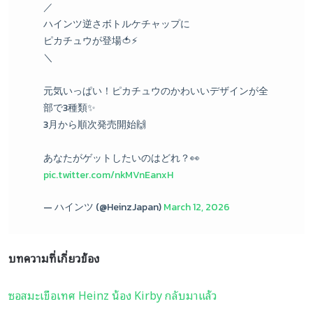
／
ハインツ逆さボトルケチャップに
ピカチュウが登場🍅⚡
＼
元気いっぱい！ピカチュウのかわいいデザインが全
部で3種類✨
3月から順次発売開始🙌
あなたがゲットしたいのはどれ？👀
pic.twitter.com/nkMVnEanxH
— ハインツ (@HeinzJapan)
March 12, 2026
บทความที่เกี่ยวข้อง
ซอสมะเขือเทศ Heinz น้อง Kirby กลับมาแล้ว