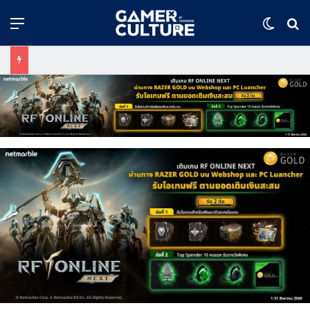
Menu
Switch
ค้