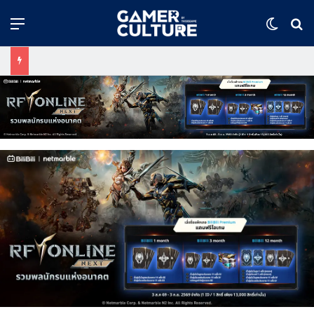
Menu
Switch
ค้