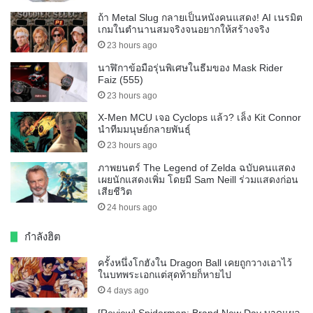
ถ้า Metal Slug กลายเป็นหนังคนแสดง! AI เนรมิต
เกมในตำนานสมจริงจนอยากให้สร้างจริง
23 hours ago
นาฬิกาข้อมือรุ่นพิเศษในธีมของ Mask Rider
Faiz (555)
23 hours ago
X-Men MCU เจอ Cyclops แล้ว? เล็ง Kit Connor
นำทีมมนุษย์กลายพันธุ์
23 hours ago
ภาพยนตร์ The Legend of Zelda ฉบับคนแสดง
เผยนักแสดงเพิ่ม โดยมี Sam Neill ร่วมแสดงก่อน
เสียชีวิต
24 hours ago
กำลังฮิต
ครั้งหนึ่งโกฮังใน Dragon Ball เคยถูกวางเอาไว้
ในบทพระเอกแต่สุดท้ายก็หายไป
4 days ago
[Review] Spiderman: Brand New Day บาดแผล