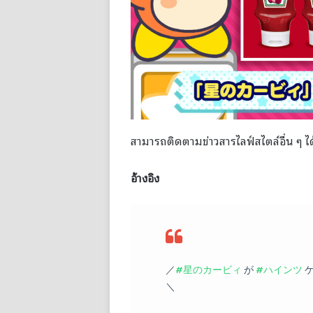
สามารถติดตามข่าวสารไลฟ์สไตล์อื่น ๆ ได
อ้างอิง
／​
#星のカービィ
が
#ハインツ
ケ
＼​