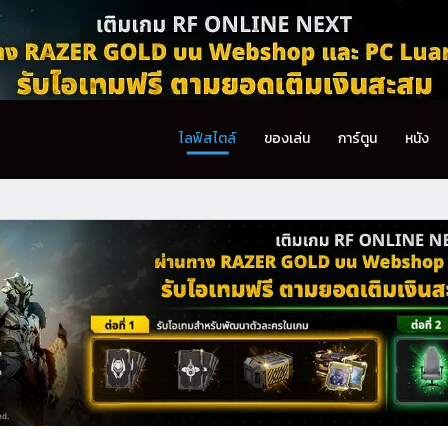
ไลฟ์สไตล์
ของเล่น
การ์ตูน
หนัง