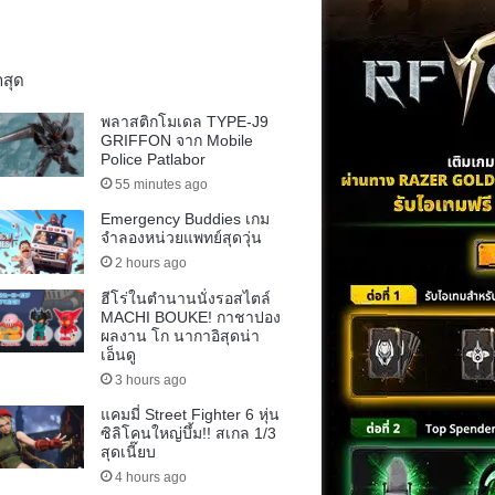
าสุด
พลาสติกโมเดล TYPE-J9
GRIFFON จาก Mobile
Police Patlabor
55 minutes ago
Emergency Buddies เกม
จำลองหน่วยแพทย์สุดวุ่น
2 hours ago
ฮีโร่ในตำนานนั่งรอสไตล์
MACHI BOUKE! กาชาปอง
ผลงาน โก นากาอิสุดน่า
เอ็นดู
3 hours ago
แคมมี่ Street Fighter 6 หุ่น
ซิลิโคนใหญ่บึ้ม!! สเกล 1/3
สุดเนี๊ยบ
4 hours ago