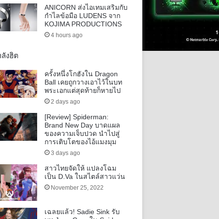
ANICORN ส่งไอเทมเสริมกับ
กำไลข้อมือ LUDENS จาก
KOJIMA PRODUCTIONS
4 hours ago
ลังฮิต
ครั้งหนึ่งโกฮังใน Dragon
Ball เคยถูกวางเอาไว้ในบท
พระเอกแต่สุดท้ายก็หายไป
2 days ago
[Review] Spiderman:
Brand New Day บาดแผล
ของความเจ็บปวด นำไปสู่
การเติบโตของไอ้แมงมุม
3 days ago
สาวไทยจัดให้ แปลงโฉม
เป็น D.Va ในสไตล์สาวแว่น
November 25, 2022
เฉลยแล้ว! Sadie Sink รับ