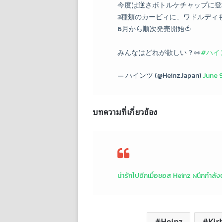
今度は逆さボトルケチャップに登
3種類のカービィに、ワドルディ
6月から順次発売開始🍅
みんなはどれが欲しい？👀
#ハイ
— ハインツ (@HeinzJapan)
June 
บทความที่เกี่ยวข้อง
น่ารักไปอีกเมื่อซอส Heinz ผนึกกำลัง
Heinz
Kir