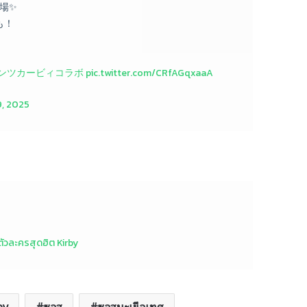
場✨
も！
ンツカービィコラボ
pic.twitter.com/CRfAGqxaaA
9, 2025
ตัวละครสุดฮิต Kirby
by
ซอส
ซอสมะเขือเทศ