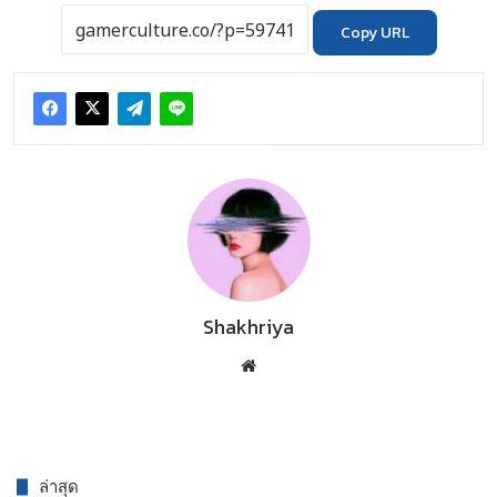
Copy URL
Shakhriya
Website
ล่าสุด