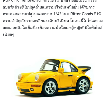
RUF CTR “Yellowbird” รถในตำนานที่สร้างชื่อในวงการรถ
สปอร์ตด้วยดีไซน์สุดล้ำและความเร็วอันเหนือชั้น ได้รับการ
ถ่ายทอดความเท่สู่โมเดลขนาด 1/43 โดย
Ritter Goods
ที่ให้
ความสำคัญกับรายละเอียดระดับพรีเมียม โมเดลนี้ไม่ใช่แค่ของ
สะสม แต่คือไอเท็มที่สะท้อนความมั่นใจของผู้หญิงที่มีไลฟ์สไตล์
เฟียสๆ