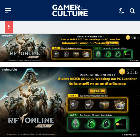
Menu
Switch
ค้