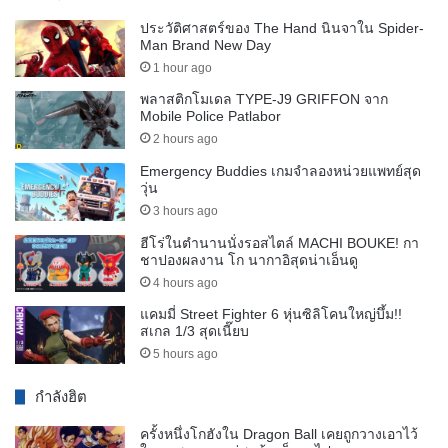
ประวัติศาสตร์ของ The Hand นินจาใน Spider-
Man Brand New Day
1 hour ago
พลาสติกโมเดล TYPE-J9 GRIFFON จาก
Mobile Police Patlabor
2 hours ago
Emergency Buddies เกมจำลองหน่วยแพทย์สุด
วุ่น
3 hours ago
ฮีโร่ในตำนานนั่งรอสไตล์ MACHI BOUKE! กา
ชาปองผลงาน โก นากาอิสุดน่าเอ็นดู
4 hours ago
แคมมี่ Street Fighter 6 หุ่นซิลิโคนใหญ่บึ้ม!!
สเกล 1/3 สุดเนี๊ยบ
5 hours ago
กำลังฮิต
ครั้งหนึ่งโกฮังใน Dragon Ball เคยถูกวางเอาไว้