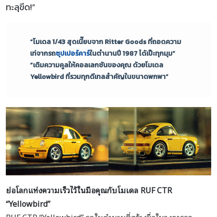
ทะลุขีด!”
“โมเดล 1/43 สุดเนี๊ยบจาก Ritter Goods ที่ถอดความ
เท่จากรถ
ซุปเปอร์คาร์
ในตำนานปี 1987 ได้เป๊ะทุกมุม”
“เติมความคูลให้คอลเลกชันของคุณ ด้วยโมเดล
Yellowbird ที่รวมทุกดีเทลสำคัญในขนาดพกพา”
ย่อโลกแห่งความเร็วไว้ในมือคุณกับโมเดล RUF CTR
“Yellowbird”