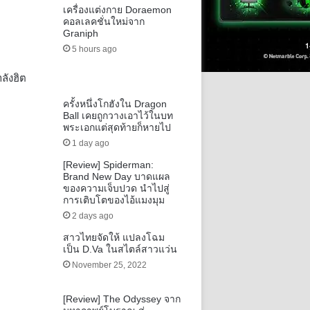
เครื่องแต่งกาย Doraemon
คอลเลคชั่นใหม่จาก
Graniph
5 hours ago
ลังฮิต
ครั้งหนึ่งโกฮังใน Dragon
Ball เคยถูกวางเอาไว้ในบท
พระเอกแต่สุดท้ายก็หายไป
1 day ago
[Review] Spiderman:
Brand New Day บาดแผล
ของความเจ็บปวด นำไปสู่
การเติบโตของไอ้แมงมุม
2 days ago
สาวไทยจัดให้ แปลงโฉม
เป็น D.Va ในสไตล์สาวแว่น
November 25, 2022
[Review] The Odyssey จาก