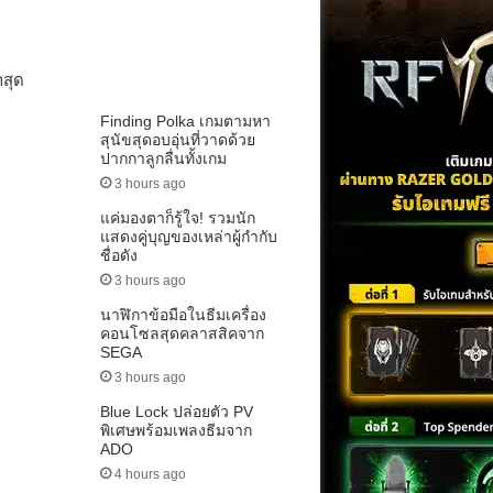
าสุด
Finding Polka เกมตามหา
สุนัขสุดอบอุ่นที่วาดด้วย
ปากกาลูกลื่นทั้งเกม
3 hours ago
แค่มองตาก็รู้ใจ! รวมนัก
แสดงคู่บุญของเหล่าผู้กำกับ
ชื่อดัง
3 hours ago
นาฬิกาข้อมือในธีมเครื่อง
คอนโซลสุดคลาสสิคจาก
SEGA
3 hours ago
Blue Lock ปล่อยตัว PV
พิเศษพร้อมเพลงธีมจาก
ADO
4 hours ago