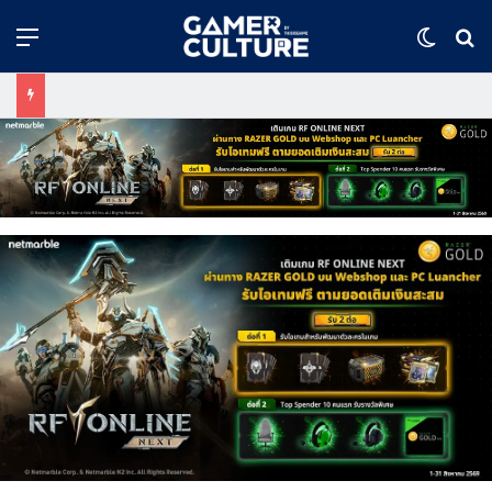
Menu
Switch
ค้