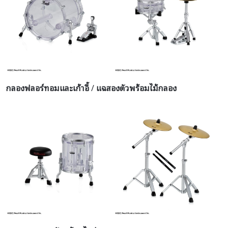
กลองฟลอร์ทอมและเก้าอี้
/
แฉสองตัวพร้อมไม้กลอง