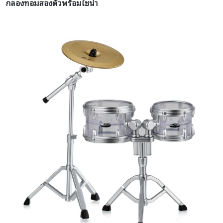
กลองทอมสองตัวพร้อมไชน่า