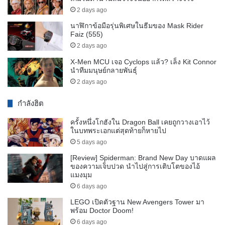
2 days ago
นาฬิกาข้อมือรุ่นพิเศษในธีมของ Mask Rider
Faiz (555)
2 days ago
X-Men MCU เจอ Cyclops แล้ว? เล็ง Kit Connor
นำทีมมนุษย์กลายพันธุ์
2 days ago
กำลังฮิต
ครั้งหนึ่งโกฮังใน Dragon Ball เคยถูกวางเอาไว้
ในบทพระเอกแต่สุดท้ายก็หายไป
5 days ago
[Review] Spiderman: Brand New Day บาดแผล
ของความเจ็บปวด นำไปสู่การเติบโตของไอ้
แมงมุม
6 days ago
LEGO เปิดตัวฐาน New Avengers Tower มา
พร้อม Doctor Doom!
6 days ago