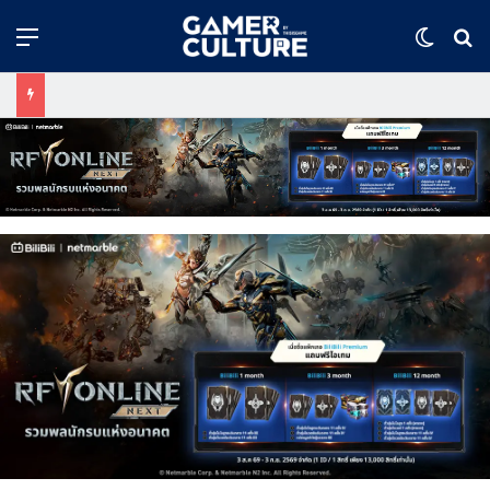
Menu
Switch
ค้