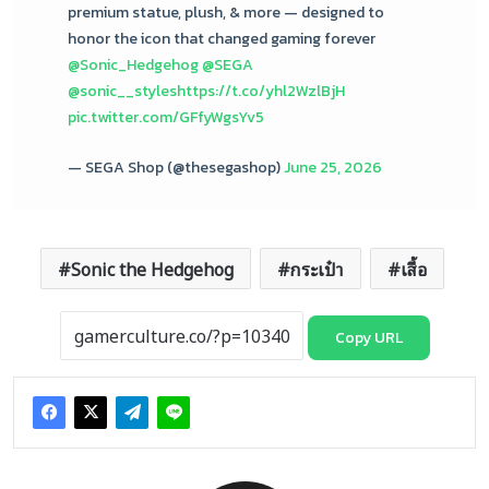
premium statue, plush, & more — designed to
honor the icon that changed gaming forever
@Sonic_Hedgehog
@SEGA
@sonic__styles
https://t.co/yhl2WzlBjH
pic.twitter.com/GFfyWgsYv5
— SEGA Shop (@thesegashop)
June 25, 2026
Sonic the Hedgehog
กระเป๋า
เสื้อ
Copy URL