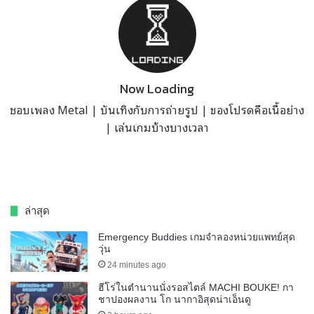
Now Loading
ชอบเพลง Metal | บันเทิงกับการถ่ายรูป | ของโปรดคือเนื้อย่าง
| เล่นเกมบ้างบางเวลา
ล่าสุด
Emergency Buddies เกมจำลองหน่วยแพทย์สุด
วุ่น
24 minutes ago
ฮีโร่ในตำนานนั่งรอสไตล์ MACHI BOUKE! กา
ชาปองผลงาน โก นากาอิสุดน่าเอ็นดู