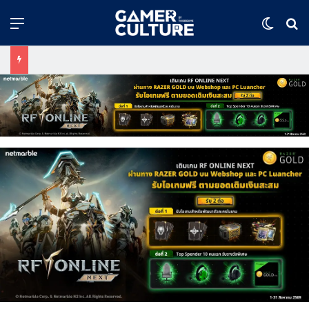
Menu
Switch
ค้