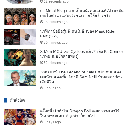
12 seconds ago
ถ้า Metal Slug กลายเป็นหนังคนแสดง! AI เนรมิต
เกมในตำนานสมจริงจนอยากให้สร้างจริง
18 minutes ago
นาฬิกาข้อมือรุ่นพิเศษในธีมของ Mask Rider
Faiz (555)
50 minutes ago
X-Men MCU เจอ Cyclops แล้ว? เล็ง Kit Connor
นำทีมมนุษย์กลายพันธุ์
53 minutes ago
ภาพยนตร์ The Legend of Zelda ฉบับคนแสดง
เผยนักแสดงเพิ่ม โดยมี Sam Neill ร่วมแสดงก่อน
เสียชีวิต
1 hour ago
กำลังฮิต
ครั้งหนึ่งโกฮังใน Dragon Ball เคยถูกวางเอาไว้
ในบทพระเอกแต่สุดท้ายก็หายไป
3 days ago