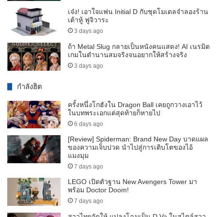
เจ๋ง! เอาใจแฟน Initial D กับชุดโมเดลจำลองร้าน
เต้าหู้ ฟูจิวาระ
3 days ago
ถ้า Metal Slug กลายเป็นหนังคนแสดง! AI เนรมิต
เกมในตำนานสมจริงจนอยากให้สร้างจริง
3 days ago
กำลังฮิต
ครั้งหนึ่งโกฮังใน Dragon Ball เคยถูกวางเอาไว้
ในบทพระเอกแต่สุดท้ายก็หายไป
6 days ago
[Review] Spiderman: Brand New Day บาดแผล
ของความเจ็บปวด นำไปสู่การเติบโตของไอ้
แมงมุม
7 days ago
LEGO เปิดตัวฐาน New Avengers Tower มา
พร้อม Doctor Doom!
7 days ago
สาวไทยจัดให้ แปลงโฉมเป็น D.Va ในสไตล์สาว