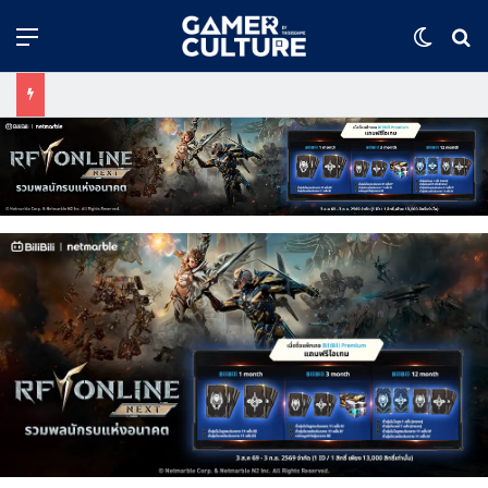
Menu
Switch
ค้