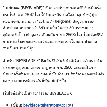
“
เบย์เบลด (
BEYBLADE)”
เป็นของเล่นลูกข่างต่อสู้ที่เปิดตัวครั้ง
แรกในปี พ.ศ.
2542
โดยได้รับแรงบันดาลใจจากลูกข่างญี่ปุ่น
แบบดั้งเดิมที่เรียกว่า “เบโกมะ” (
beigoma)
ปัจจุบันมียอด
จำหน่ายสะสมมากกว่า
560
ล้านชิ้น ในกว่า
80
ประเทศและ
ภูมิภาคทั่วโลก (ข้อมูล ณ เดือนกันยายน
2568)
โดยในแต่ละซีรีส์
สามารถสร้างกระแสความนิยมอย่างต่อเนื่องในหลายประเทศ
รวมถึงประเทศญี่ปุ่น
สำหรับ “
BEYBLADE X”
ซึ่งเป็นซีรีส์รุ่นที่
4
ได้เริ่มวางจำหน่ายใน
ประเทศญี่ปุ่นเมื่อเดือนกรกฎาคม พ.ศ.
2566
และถือเป็นการ
พัฒนาครั้งสำคัญของแบรนด์ ทั้งในด้านประสิทธิภาพของตัวสินค้า
และประสบการณ์การเล่นที่ทันสมัยยิ่งขึ้น
เว็บไซต์อย่างเป็นทางการของ BEYBLADE X
(
ญี่ปุ่น)
beyblade.takaratomy.co.jp/
(