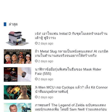
ล่าสุด
เจ๋ง! เอาใจแฟน Initial D กับชุดโมเดลจำลองร้าน
เต้าหู้ ฟูจิวาระ
2 days ago
ถ้า Metal Slug กลายเป็นหนังคนแสดง! AI เนรมิต
เกมในตำนานสมจริงจนอยากให้สร้างจริง
2 days ago
นาฬิกาข้อมือรุ่นพิเศษในธีมของ Mask Rider
Faiz (555)
2 days ago
X-Men MCU เจอ Cyclops แล้ว? เล็ง Kit Connor
นำทีมมนุษย์กลายพันธุ์
2 days ago
ภาพยนตร์ The Legend of Zelda ฉบับคนแสดง
เผยนักแสดงเพิ่ม โดยมี Sam Neill ร่วมแสดงก่อน