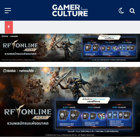
Menu
Switch
ค้