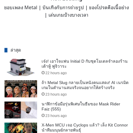
ชอบเพลง Metal | บันเทิงกับการถ่ายรูป | ของโปรดคือเนื้อย่าง
| เล่นเกมบ้างบางเวลา
ล่าสุด
เจ๋ง! เอาใจแฟน Initial D กับชุดโมเดลจำลองร้าน
เต้าหู้ ฟูจิวาระ
22 hours ago
ถ้า Metal Slug กลายเป็นหนังคนแสดง! AI เนรมิต
เกมในตำนานสมจริงจนอยากให้สร้างจริง
23 hours ago
นาฬิกาข้อมือรุ่นพิเศษในธีมของ Mask Rider
Faiz (555)
23 hours ago
X-Men MCU เจอ Cyclops แล้ว? เล็ง Kit Connor
นำทีมมนุษย์กลายพันธุ์