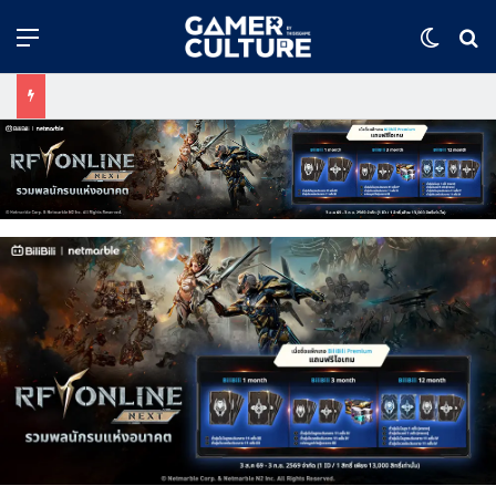
Menu
Switch
ค้