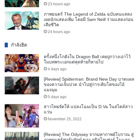
23 hours ago
ภาพยนตร์ The Legend of Zelda ฉบับคนแสดง
เผยนักแสดงเพิ่ม โดยมี Sam Neill ร่วมแสดงก่อน
เสียชีวิต
24 hours ago
กำลังฮิต
ครั้งหนึ่งโกฮังใน Dragon Ball เคยถูกวางเอาไว้
ในบทพระเอกแต่สุดท้ายก็หายไป
4 days ago
[Review] Spiderman: Brand New Day บาดแผล
ของความเจ็บปวด นำไปสู่การเติบโตของไอ้
แมงมุม
5 days ago
สาวไทยจัดให้ แปลงโฉมเป็น D.Va ในสไตล์สาว
แว่น
November 25, 2022
[Review] The Odyssey จากมหากาพย์โบราณ สู่
ภาพยนตร์ฟอร์มยักษ์ ของ คริสโตเฟอร์ โนแลน