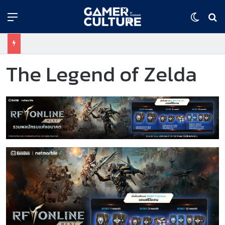
Menu
Switch
ค้
The Legend of Zelda