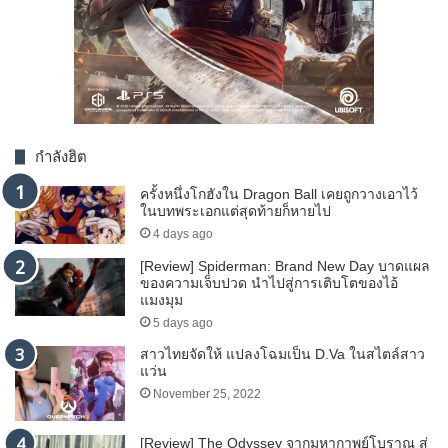
กำลังฮิต
ครั้งหนึ่งโกฮังใน Dragon Ball เคยถูกวางเอาไว้
ในบทพระเอกแต่สุดท้ายก็หายไป
4 days ago
[Review] Spiderman: Brand New Day บาดแผล
ของความเจ็บปวด นำไปสู่การเติบโตของไอ้
แมงมุม
5 days ago
สาวไทยจัดให้ แปลงโฉมเป็น D.Va ในสไตล์สาว
แว่น
November 25, 2022
[Review] The Odyssey จากมหากาพย์โบราณ สู่