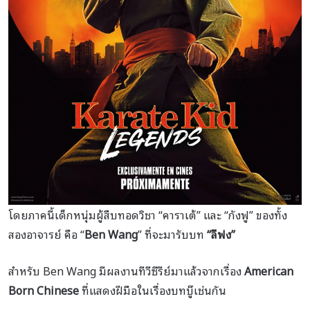
โดยภาคนี้เด็กหนุ่มผู้สืบทอดวิชา “คาราเต้” และ “กังฟู” ของทั้ง
สองอาจารย์ คือ “
Ben Wang
” ที่จะมารับบท
“ลีฟง”
สำหรับ Ben Wang มีผลงานทีวีซีรีย์มาแล้วจากเรื่อง
American
Born Chinese
ที่แสดงฝีมือในเรื่องบทบู๊เช่นกัน