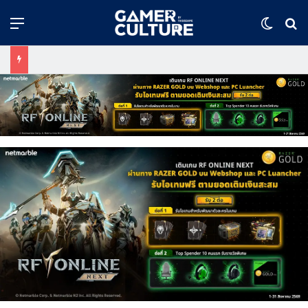
Menu
Switch
ค้