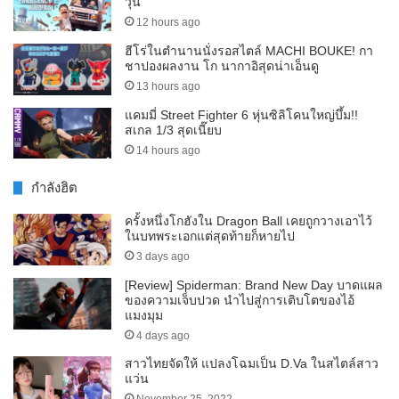
วุ่น
12 hours ago
ฮีโร่ในตำนานนั่งรอสไตล์ MACHI BOUKE! กา
ชาปองผลงาน โก นากาอิสุดน่าเอ็นดู
13 hours ago
แคมมี่ Street Fighter 6 หุ่นซิลิโคนใหญ่บึ้ม!!
สเกล 1/3 สุดเนี๊ยบ
14 hours ago
กำลังฮิต
ครั้งหนึ่งโกฮังใน Dragon Ball เคยถูกวางเอาไว้
ในบทพระเอกแต่สุดท้ายก็หายไป
3 days ago
[Review] Spiderman: Brand New Day บาดแผล
ของความเจ็บปวด นำไปสู่การเติบโตของไอ้
แมงมุม
4 days ago
สาวไทยจัดให้ แปลงโฉมเป็น D.Va ในสไตล์สาว
แว่น