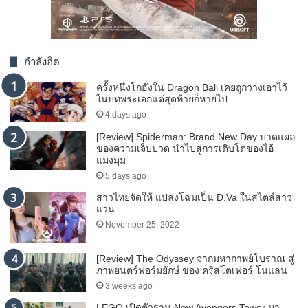
กำลังฮิต
ครั้งหนึ่งโกฮังใน Dragon Ball เคยถูกวางเอาไว้
ในบทพระเอกแต่สุดท้ายก็หายไป
4 days ago
[Review] Spiderman: Brand New Day บาดแผล
ของความเจ็บปวด นำไปสู่การเติบโตของไอ้
แมงมุม
5 days ago
สาวไทยจัดให้ แปลงโฉมเป็น D.Va ในสไตล์สาว
แว่น
November 25, 2022
[Review] The Odyssey จากมหากาพย์โบราณ สู่
ภาพยนตร์ฟอร์มยักษ์ ของ คริสโตเฟอร์ โนแลน
3 weeks ago
LEGO เปิดตัวฐาน New Avengers Tower มา