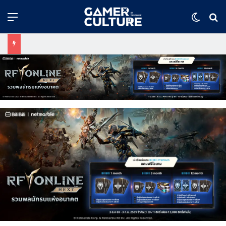
Menu
Switch
ค้