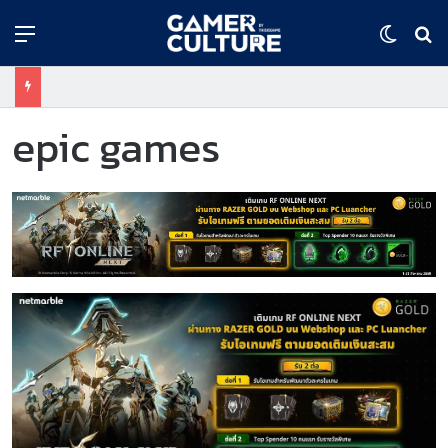
Menu
Switch
ค้
epic games