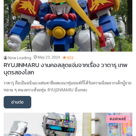
Now Loading
633
May 23, 2024
RYUJINMARU งานคอสสุดแจ่มจากเรื่อง วาตารุ เทพ
บุตรสองโลก
วาตารุ ถือเป็นอนิเมะแฟนตาซีผสมแนวหุ่นยนต์ที่ได้รับความนิยมจากเด็กผู้ชาย
หลาย ๆ คนเพราะด้วยหุ่น RYUJINMARU นี่แหละ
อ่านต่อ
คอสเพลย์