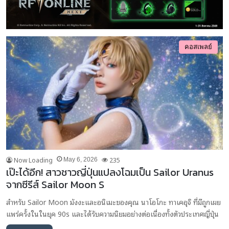
คอสเพลย์
Now Loading
235
May 6, 2026
เป๊ะได้อีก! สาวชาวญี่ปุ่นแปลงโฉมเป็น Sailor Uranus
จากซีรีส์ Sailor Moon S
สำหรับ Sailor Moon มังงะและอนิเมะของคุณ นาโอโกะ ทาเคอุจิ ที่มีถูกเผย
แพร่ครั้งในในยุค 90s และได้รับความนิยมอย่างต่อเนื่องทั้งตัวประเทศญี่ปุ่น