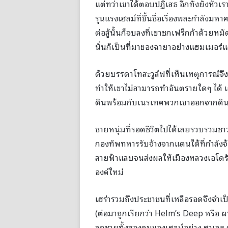
แต่ทว่าเขาได้ตอบปฏิเสธ อีกทั้งยังหัวเร
รุนแรงเฮลม์ที่ขึ้นชื่อเรื่องพละกำลังมห
ต่อสู้นั้นก็จบลงที่เขาชกเฟร็กก้าด้วยห
นั่นก็เป็นที่มาของฉายาอย่างแฮมเมอร์แ
ด้วยบรรดาโทสะวูล์ฟที่เห็นเหตุการณ์จึ
ทำให้เขาไม่สามารถทำอันตรายใดๆ ได้ 
ดินพร้อมกับเนรเทศพวกเขาออกจากด
ชายหนุ่มที่รอดชีวิตไปได้เลยรวบรวมชา
กองทัพทหารรับจ้างจากแดนใต้ที่กำลังจ
สายฟ้าแลบจนส่งผลให้เมืองหลวงเอโดรัสถ
องค์ใหม่
เฮร่ารวมถึงประชาชนที่เหลือรอดจึงจำเป
(ต่อมาถูกเรียกว่า Helm’s Deep หรือ
ลูกชายทั้งสองคนของเฮลม์อย่าง ฮาเลธ ก