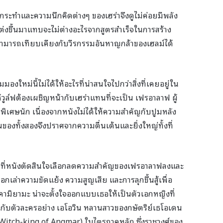
ารกระทำและความนึกคิดต่างๆ ของเฮร่าจึงดูไม่ค่อยมีพลัง
ต่งขึ้นมาแทบจะไม่ต่างอะไรจากสูตรสำเร็จในการสร้าง
ม่สามารถเทียบเคียงกับวีรกรรมอันหาญกล้าของเฮลม์ได้
มมองใหม่นี้ไม่ได้ให้อะไรที่น่าสนใจไปกว่าสิ่งที่เคยอยู่ใน
้วูล์ฟต้องเผชิญหน้ากับเฮร่าแทนที่จะเป็น เฟรอาลาฟ ผู้
่พิเศษนัก เนื่องจากหนังไม่ได้ให้ความสำคัญกับปูมหลัง
ันของทั้งสองจึงปราศจากความตื่นเต้นและยิ่งใหญ่ทั้งที่
การที่หนังตัดสินใจเลือกลดความสำคัญของเฟรอาลาฟลงและ
เล่าความขัดแย้ง ความสูญเสีย และการลุกขึ้นสู้เพื่อ
 คามิยามะ น่าจะตั้งใจออกแบบเธอให้เป็นตัวเอกหญิงที่
อนกับตัวละครอย่าง เอโอวิน หลานสาวของกษัตริย์เธโอเดน
 (Witch-king of Angmar) ในไตรภาคหลัก ซึ่งราชวงศ์ของ