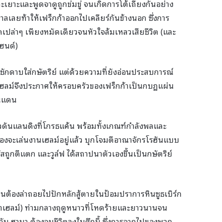
าะเยาะและพูดจาดูถูกข่มขู่ จนเกิดการโต้เถียงกันอย่าง
าศาลเลยท้าให้เฟร็กก้าออกไปเคลียร์กันข้างนอก ซึ่งการ
มัดเปล่าๆ เพียงหมัดเดียวจนหัวใจล้มเหลวเสียชีวิต (และ
ฮนด์)
งชักดาบใส่กษัตริย์ แต่ด้วยความที่ยังอ่อนประสบการณ์
เฮลม์จึงประกาศให้ครอบครัวของเฟร็กก้าเป็นกบฏแผ่น
ินแดน
วดันแลนดิงที่โกรธแค้น พร้อมทั้งเกณฑ์กำลังพลและ
้องจะเล่นงานเฮลม์อยู่แล้ว บุกโจมตีอาณาจักรโรฮันแบบ
ูกตีแตก และวูล์ฟ ได้สถาปนาตัวเองขึ้นเป็นกษัตริย์
็นต้องล่าถอยไปปักหลักสู้ตายในป้อมปราการหินซูธเบิร์ก
 ผาเฮลม์) ท่ามกลางฤดูหนาวที่โหดร้ายและยาวนานจน
ับ ฮามา ต้องจบชีวิตลงในศึกนี้ ซึ่งการจากไปของพวก