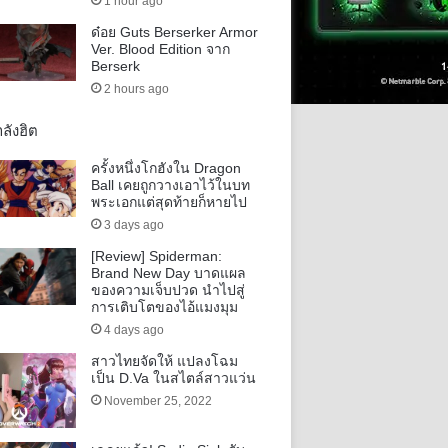
1 hour ago
ด๋อย Guts Berserker Armor
Ver. Blood Edition จาก
Berserk
2 hours ago
ลังฮิต
ครั้งหนึ่งโกฮังใน Dragon
Ball เคยถูกวางเอาไว้ในบท
พระเอกแต่สุดท้ายก็หายไป
3 days ago
[Review] Spiderman:
Brand New Day บาดแผล
ของความเจ็บปวด นำไปสู่
การเติบโตของไอ้แมงมุม
4 days ago
สาวไทยจัดให้ แปลงโฉม
เป็น D.Va ในสไตล์สาวแว่น
November 25, 2022