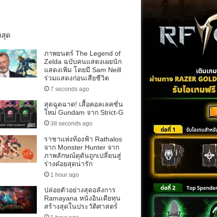
าสุด
ภาพยนตร์ The Legend of
Zelda ฉบับคนแสดงเผยนัก
แสดงเพิ่ม โดยมี Sam Neill
ร่วมแสดงก่อนเสียชีวิต
7 seconds ago
สุดฉูดฉาด! เสื้อคอลเลคชั่น
ใหม่ Gundam จาก Strict-G
38 seconds ago
ราชาแห่งท้องฟ้า Rathalos
จาก Monster Hunter จาก
ภาพลักษณ์ดุดันถูกเปลี่ยนสู่
ร่างด๋อยสุดน่ารัก
1 hour ago
ปล่อยตัวอย่างสุดอลังการ
Ramayana หนังอินเดียทุน
สร้างสุดในประวัติศาสตร์