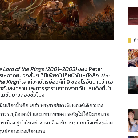
กำ
e Lord of the Rings (2001–2003)
ของ Peter
าคผนวกสั้นๆ ที่มีเพียงไม่กี่หน้าในหนังสือ
The
the King
ที่เล่าถึงกษัตริย์องค์ที่ 9 ของโรฮันนามว่า เฮ
หน้ากับสงครามและการรุกรานจากพวกดันแลนดิงที่นำ
ิเมชันยาวสองชั่วโมง
ินเรื่องนั้นคือ เฮร่า พระราชธิดาเพียงองค์เดียวของ
มีการระบุชื่อเอาไว้ และบทบาทของเธอก็ดูไม่ได้มีมากมาย
รเมือง ผู้กำกับอย่าง เคนจิ คามิยามะ เลยเลือกที่จะต่อย
ศูนย์กลางของเรื่องแทน