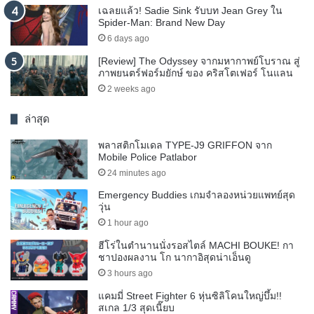
เฉลยแล้ว! Sadie Sink รับบท Jean Grey ใน
Spider-Man: Brand New Day
6 days ago
[Review] The Odyssey จากมหากาพย์โบราณ สู่
ภาพยนตร์ฟอร์มยักษ์ ของ คริสโตเฟอร์ โนแลน
2 weeks ago
ล่าสุด
พลาสติกโมเดล TYPE-J9 GRIFFON จาก
Mobile Police Patlabor
24 minutes ago
Emergency Buddies เกมจำลองหน่วยแพทย์สุด
วุ่น
1 hour ago
ฮีโร่ในตำนานนั่งรอสไตล์ MACHI BOUKE! กา
ชาปองผลงาน โก นากาอิสุดน่าเอ็นดู
3 hours ago
แคมมี่ Street Fighter 6 หุ่นซิลิโคนใหญ่บึ้ม!!
สเกล 1/3 สุดเนี๊ยบ