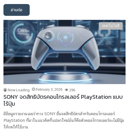
อ่านต่อ
เทคโนโลยี
Now Loading
296
February 3, 2026
SONY จดสิทธิบัตรคอนโทรลเลอร์ PlayStation แบบ
ไร้ปุ่ม
มีข้อมูลรายงานเผยว่าทาง SONY ยื่นจดสิทธิบัตรสำหรับคอนโทรลเลอร์
PlayStation ที่มาในแนวคิดที่แปลกใหม่นั่นก็คือตัวคอลโทรลเลอร์จะไม่มีปุ่ม
ให้กดให้ใช้งาน