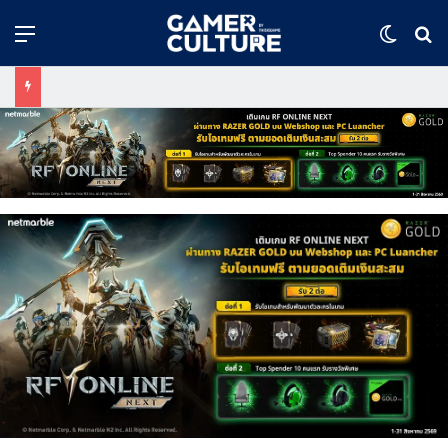
Menu
Switch
ค้