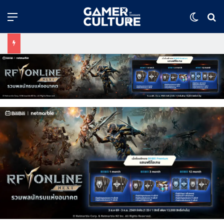
Menu
Switch
ค้