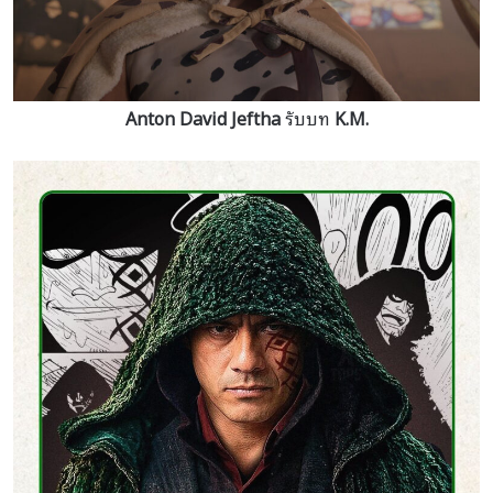
Anton David Jeftha
รับบท
K.M.