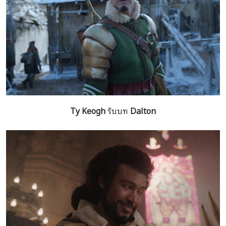
Ty Keogh
รับบท
Dalton