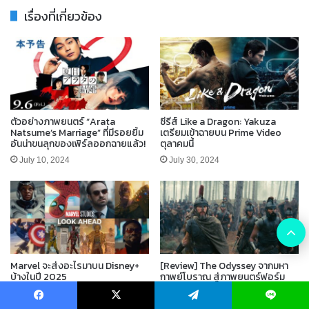
เรื่องที่เกี่ยวข้อง
ตัวอย่างภาพยนตร์ “Arata
ซีรีส์ Like a Dragon: Yakuza
Natsume’s Marriage” ที่มีรอยยิ้ม
เตรียมเข้าฉายบน Prime Video
อันน่าขนลุกของเพิร์ลออกฉายแล้ว!
ตุลาคมนี้
July 10, 2024
July 30, 2024
B
t
Marvel จะส่งอะไรมาบน Disney+
[Review] The Odyssey จากมหา
บ้างในปี 2025
กาพย์โบราณ สู่ภาพยนตร์ฟอร์ม
t
ยักษ์ ของ คริสโตเฟอร์ โนแลน
November 1, 2024
3 weeks ago
Facebook
X
Telegram
Line