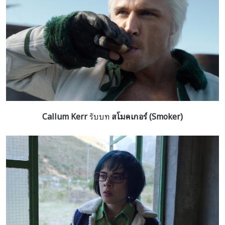
Callum Kerr
รับบท
สโมคเกอร์ (Smoker)