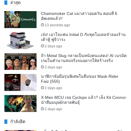
ล่าสุด
Chainsmoker Cat แมวสาวอมควัน ตอนที่ 6
อัพเดทแล้ว!!
13 seconds ago
เจ๋ง! เอาใจแฟน Initial D กับชุดโมเดลจำลองร้าน
เต้าหู้ ฟูจิวาระ
2 days ago
ถ้า Metal Slug กลายเป็นหนังคนแสดง! AI เนรมิต
เกมในตำนานสมจริงจนอยากให้สร้างจริง
2 days ago
นาฬิกาข้อมือรุ่นพิเศษในธีมของ Mask Rider
Faiz (555)
2 days ago
X-Men MCU เจอ Cyclops แล้ว? เล็ง Kit Connor
นำทีมมนุษย์กลายพันธุ์
2 days ago
กำลังฮิต