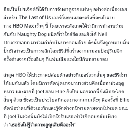
ถือเป็นโปรเจ็กต์ที่ได้รับการจับตาดูจากแฟนๆ อย่างต่อเนื่องเลย
สำหรับ
The Last of Us
เวอร์ชั่นคนแสดงจริงที่จะเข้าฉาย
ทาง
HBO Max
เร็วๆ นี้ โดยเราจะสังเกตได้ว่ามีการทำงานร่วม
กันกับ Naughty Dog ชนิดที่ว่าใกล้ชิดและยังได้ Neil
Druckmann มาร่วมกำกับในบางตอนด้วย ดังนั้นจึงถูกหมายมั่น
ปั้นมือว่าจะเป็นการพลิกโฉมซีรีส์ที่สร้างจากเกมจนปังปุริเย่อีก
ครั้งต่างจากเรื่องอื่นๆ ที่แฟนเสียแรงไฮป์กันหลายรอบ
ล่าสุด HBO ได้ประกาศปล่อยตัวอย่างทีเซอร์แรกสั้นๆ ของซีรีส์มา
ให้ชมกันแล้ว โดยมีการตัดฟุตเทจมาบางส่วนคือเนื้อหาช่วงฤดู
หนาว และฉากที่ Joel สอน Ellie ยิงปืน นอกจากนี้ยังมีประโยค
สั้นๆ ด้วย ซึ่งจะเป็นประโยคที่ถอดมาจากเกมเด๊ะๆ คือครั้งที่ Ellie
ตัดพ้อว่าคนที่ตัวเองรักและรู้จักต่างหนีหายตายจากไปหมด ขณะ
ที่ Joel ในช่วงนั้นยังไม่เปิดใจรับเธอเท่าไรก็ตอบกลับเพียง
ว่า
‘เธอยังไม่รู้ว่าความสูญเสียคืออะไร’