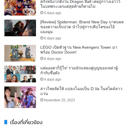
ครั้งหนึ่งโกฮังใน Dragon Ball เคยถูกวางเอาไว้
ในบทพระเอกแต่สุดท้ายก็หายไป
5 days ago
[Review] Spiderman: Brand New Day บาดแผล
ของความเจ็บปวด นำไปสู่การเติบโตของไอ้
แมงมุม
6 days ago
LEGO เปิดตัวฐาน New Avengers Tower มา
พร้อม Doctor Doom!
6 days ago
แค่มองตาก็รู้ใจ! รวมนักแสดงคู่บุญของเหล่าผู้
กำกับชื่อดัง
4 days ago
สาวไทยจัดให้ แปลงโฉมเป็น D.Va ในสไตล์สาว
แว่น
November 25, 2022
เรื่องที่เกี่ยวข้อง