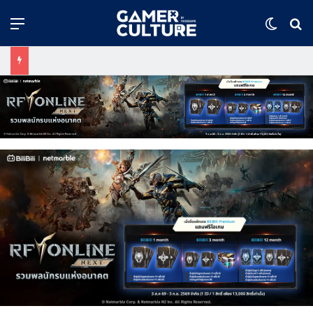
Menu
Switch
ค้