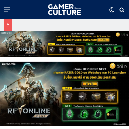
Menu
Switch
ค้