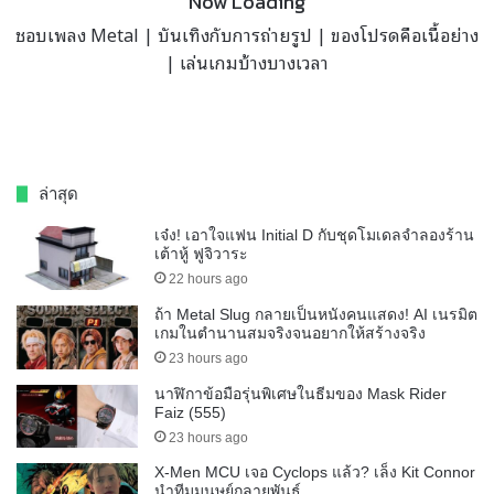
Now Loading
ชอบเพลง Metal | บันเทิงกับการถ่ายรูป | ของโปรดคือเนื้อย่าง
| เล่นเกมบ้างบางเวลา
ล่าสุด
เจ๋ง! เอาใจแฟน Initial D กับชุดโมเดลจำลองร้าน
เต้าหู้ ฟูจิวาระ
22 hours ago
ถ้า Metal Slug กลายเป็นหนังคนแสดง! AI เนรมิต
เกมในตำนานสมจริงจนอยากให้สร้างจริง
23 hours ago
นาฬิกาข้อมือรุ่นพิเศษในธีมของ Mask Rider
Faiz (555)
23 hours ago
X-Men MCU เจอ Cyclops แล้ว? เล็ง Kit Connor
นำทีมมนุษย์กลายพันธุ์