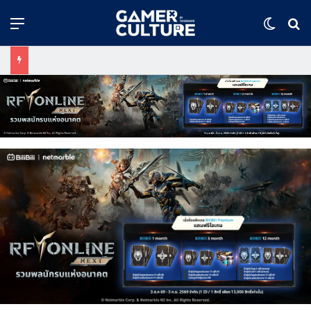
Menu
Switch
ค้