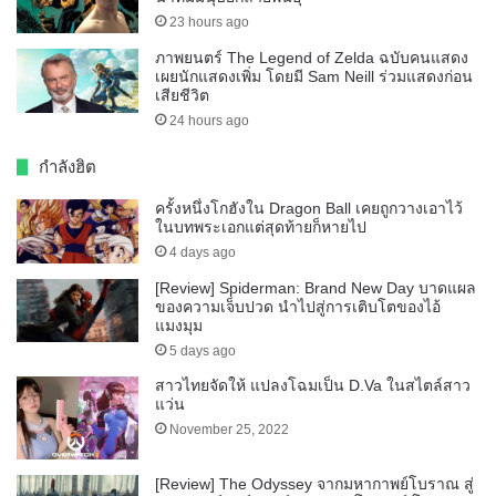
23 hours ago
ภาพยนตร์ The Legend of Zelda ฉบับคนแสดง
เผยนักแสดงเพิ่ม โดยมี Sam Neill ร่วมแสดงก่อน
เสียชีวิต
24 hours ago
กำลังฮิต
ครั้งหนึ่งโกฮังใน Dragon Ball เคยถูกวางเอาไว้
ในบทพระเอกแต่สุดท้ายก็หายไป
4 days ago
[Review] Spiderman: Brand New Day บาดแผล
ของความเจ็บปวด นำไปสู่การเติบโตของไอ้
แมงมุม
5 days ago
สาวไทยจัดให้ แปลงโฉมเป็น D.Va ในสไตล์สาว
แว่น
November 25, 2022
[Review] The Odyssey จากมหากาพย์โบราณ สู่