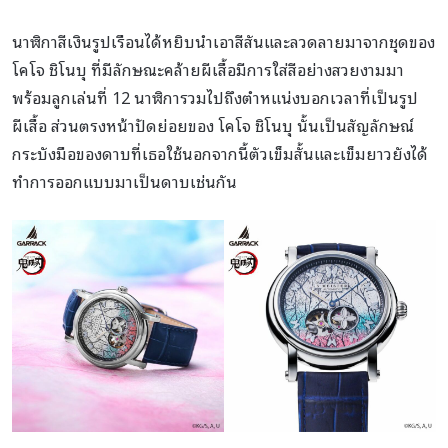
นาฬิกาสีเงินรูปเรือนได้หยิบนำเอาสีสันและลวดลายมาจากชุดของ
โคโจ ชิโนบุ ที่มีลักษณะคล้ายผีเสื้อมีการใส่สีอย่างสวยงามมา
พร้อมลูกเล่นที่ 12 นาฬิการวมไปถึงตำหแน่งบอกเวลาที่เป็นรูป
ผีเสื้อ ส่วนตรงหน้าปัดย่อยของ โคโจ ชิโนบุ นั้นเป็นสัญลักษณ์
กระบังมือของดาบที่เธอใช้นอกจากนี้ตัวเข็มสั้นและเข็มยาวยังได้
ทำการออกแบบมาเป็นดาบเช่นกัน