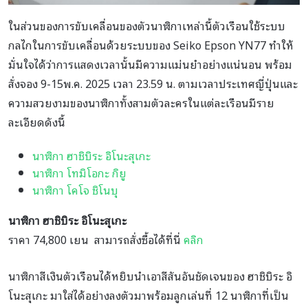
ในส่วนของการขับเคลื่อนของตัวนาฬิกาเหล่านี้ตัวเรือนใช้ระบบ
กลไกในการขับเคลื่อนด้วยระบบของ Seiko Epson YN77 ทำให้
มั่นใจได้ว่าการแสดงเวลานั้นมีความแม่นยำอย่างแน่นอน พร้อม
สั่งจอง 9-15พ.ค. 2025 เวลา 23.59 น. ตามเวลาประเทศญี่ปุ่นและ
ความสวยงามของนาฬิกาทั้งสามตัวละครในแต่ละเรือนมีราย
ละเอียดดังนี้
นาฬิกา ฮาชิบิระ อิโนะสุเกะ
นาฬิกา โทมิโอกะ กิยู
นาฬิกา โคโจ ชิโนบุ
นาฬิกา ฮาชิบิระ อิโนะสุเกะ
ราคา 74,800 เยน สามารถสั่งซื้อได้ที่นี่
คลิก
นาฬิกาสีเงินตัวเรือนได้หยิบนำเอาสีสันอันชัดเจนของ ฮาชิบิระ อิ
โนะสุเกะ มาใส่ได้อย่างลงตัวมาพร้อมลูกเล่นที่ 12 นาฬิกาที่เป็น