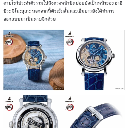
ดาบไขว้ประจำตัวรวมไปถึงตรงหน้าปัดย่อยยังเป็นหน้าของ ฮาชิ
บิระ อิโนะสุเกะ นอกจากนี้ตัวเข็มสั้นและเข็มยาวยังได้ทำการ
ออกแบบมาเป็นดาบอีกด้วย