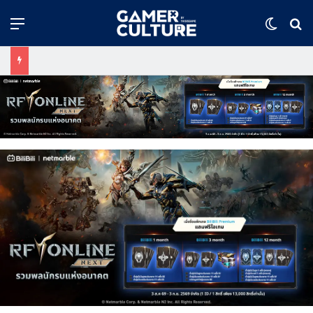
Menu
Switch
ค้