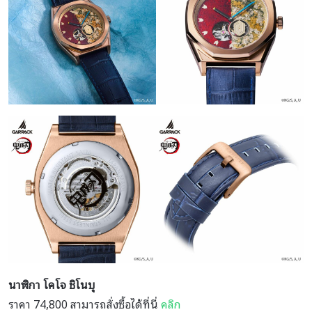
นาฬิกา โคโจ ชิโนบุ
ราคา 74,800 สามารถสั่งซื้อได้ที่นี่
คลิก