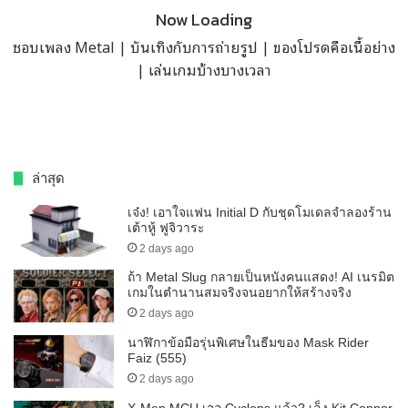
Now Loading
ชอบเพลง Metal | บันเทิงกับการถ่ายรูป | ของโปรดคือเนื้อย่าง
| เล่นเกมบ้างบางเวลา
ล่าสุด
เจ๋ง! เอาใจแฟน Initial D กับชุดโมเดลจำลองร้าน
เต้าหู้ ฟูจิวาระ
2 days ago
ถ้า Metal Slug กลายเป็นหนังคนแสดง! AI เนรมิต
เกมในตำนานสมจริงจนอยากให้สร้างจริง
2 days ago
นาฬิกาข้อมือรุ่นพิเศษในธีมของ Mask Rider
Faiz (555)
2 days ago
X-Men MCU เจอ Cyclops แล้ว? เล็ง Kit Connor