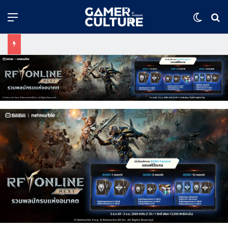
Menu
Switch
ค้