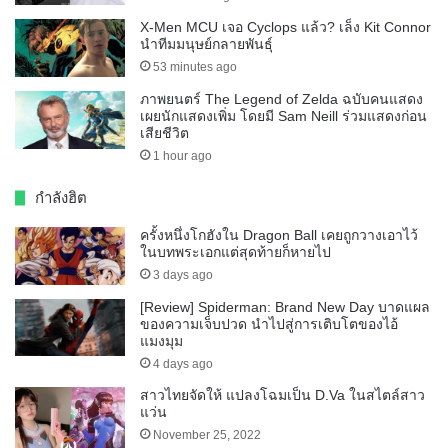
X-Men MCU เจอ Cyclops แล้ว? เล็ง Kit Connor
นำทีมมนุษย์กลายพันธุ์
53 minutes ago
ภาพยนตร์ The Legend of Zelda ฉบับคนแสดง
เผยนักแสดงเพิ่ม โดยมี Sam Neill ร่วมแสดงก่อน
เสียชีวิต
1 hour ago
กำลังฮิต
ครั้งหนึ่งโกฮังใน Dragon Ball เคยถูกวางเอาไว้
ในบทพระเอกแต่สุดท้ายก็หายไป
3 days ago
[Review] Spiderman: Brand New Day บาดแผล
ของความเจ็บปวด นำไปสู่การเติบโตของไอ้
แมงมุม
4 days ago
สาวไทยจัดให้ แปลงโฉมเป็น D.Va ในสไตล์สาว
แว่น
November 25, 2022