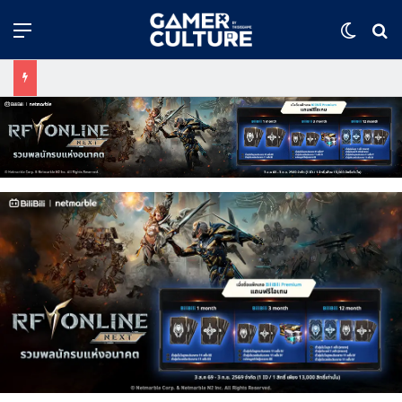
Menu
Switch
ค้